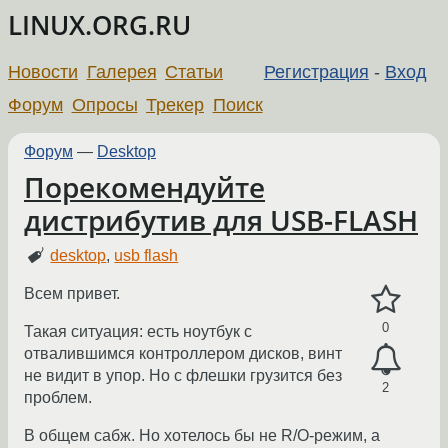
LINUX.ORG.RU
Новости
Галерея
Статьи
Регистрация
-
Вход
Форум
Опросы
Трекер
Поиск
Форум
—
Desktop
Порекомендуйте
дистрибутив для USB-FLASH
desktop
,
usb flash
Всем привет.
0
Такая ситуация: есть ноутбук с
отвалившимся контроллером дисков, винт
не видит в упор. Но с флешки грузится без
2
проблем.
В общем сабж. Но хотелось бы не R/O-режим, а