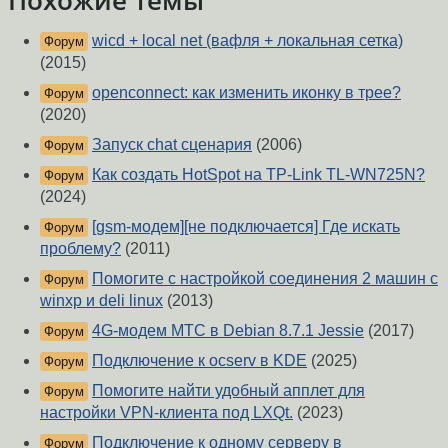
Похожие темы
wicd + local net (вафля + локальная сетка)
Форум
(2015)
openconnect: как изменить иконку в трее?
Форум
(2020)
Запуск chat сценария
(2006)
Форум
Как создать HotSpot на TP-Link TL-WN725N?
Форум
(2024)
[gsm-модем][не подключается] Где искать
Форум
проблему?
(2011)
Помогите с настройкой соединения 2 машин с
Форум
winxp и deli linux
(2013)
4G-модем МТС в Debian 8.7.1 Jessie
(2017)
Форум
Подключение к ocserv в KDE
(2025)
Форум
Помогите найти удобный апплет для
Форум
настройки VPN-клиента под LXQt.
(2023)
Подключение к одному серверу в
Форум