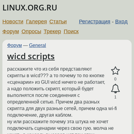
LINUX.ORG.RU
Новости
Галерея
Статьи
Регистрация
-
Вход
Форум
Опросы
Трекер
Поиск
Форум
—
General
wicd scripts
расскажите что из себя представляют
скрипты в wicd??? а то почему то по кнопке
0
«сценарии» из GUI wicd ничего не работает,
а надо положить скрипт, который будет
выполнятся после соединения с
1
определенной сетью. Причем два разных
скрипта для двух разные сетей, причем одна wi-fi
подключение, другая каблом.
ну или расскажите почему эта штука не хочет
подключать сценарии через свою гую. молча не