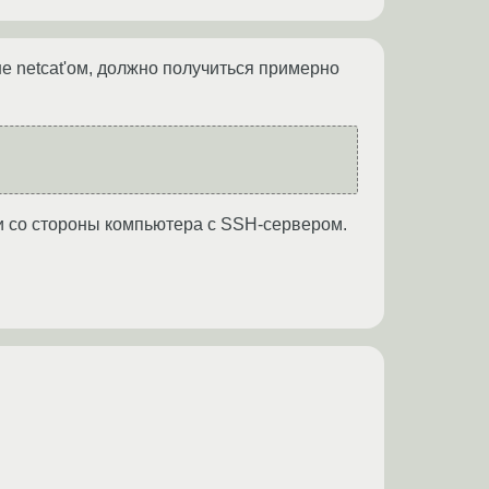
не netcat'ом, должно получиться примерно
 и со стороны компьютера с SSH-сервером.