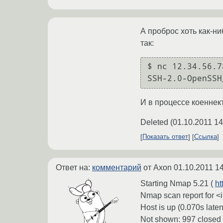
А проброс хоть как-н
так:
$ nc 12.34.56.7
И в процессе коеннек
Deleted
(
01.10.2011 14
Показать ответ
Ссылка
Ответ на:
комментарий
от Axon
01.10.2011 14
Starting Nmap 5.21 (
ht
Nmap scan report for <i
Host is up (0.070s laten
Not shown: 997 closed 