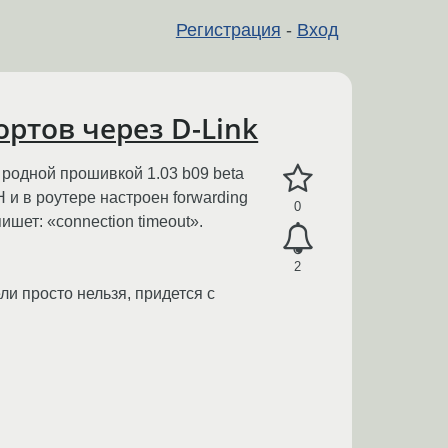
Регистрация
-
Вход
ртов через D-Link
 родной прошивкой 1.03 b09 beta
и в роутере настроен forwarding
0
шет: «connection timeout».
2
и просто нельзя, придется с