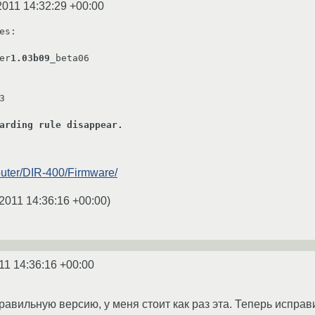
2011 14:32:29 +00:00
es:

er
1.03b09
_beta06



arding rule disappear.
/Router/DIR-400/Firmware/
2011 14:36:16 +00:00
)
11 14:36:16 +00:00
правильную версию, у меня стоит как раз эта. Теперь исправ