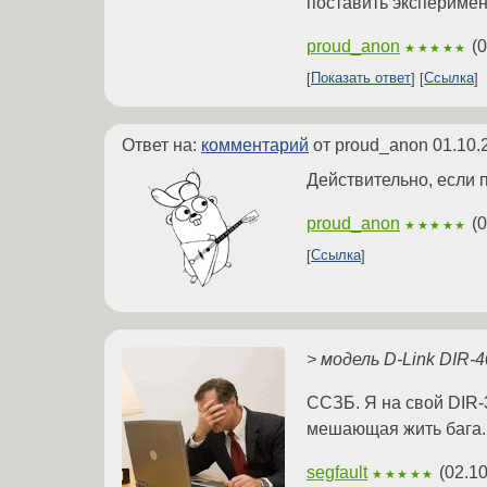
поставить эксперимент
proud_anon
(
0
★★★★★
Показать ответ
Ссылка
Ответ на:
комментарий
от proud_anon
01.10.
Действительно, если п
proud_anon
(
0
★★★★★
Ссылка
> модель D-Link DIR-4
ССЗБ. Я на свой DIR-
мешающая жить бага. 
segfault
(
02.10
★★★★★