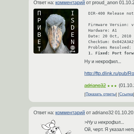
Ответ на:
комментарий
от proud_anon
01.10.
DIR-400 Release not
Firmware Version: v
Hardware: A1

Date: 20 Oct, 2010

CheckSum: 0x042A3A23
1. Fixed: Port forw
Ну и некрофил...
http://ftp.dlink.ru/pub
adriano32
(
01.10.
★★★
Показать ответы
Ссылка
Ответ на:
комментарий
от adriano32
01.10.20
>Ну и некрофил...
Ой, черт. Я указал не