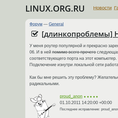
LINUX.ORG.RU
Новости
Г
Форум
—
General
[длинкопроблемы] Н
У меня роутер популярной и прекрасно заре
06. И в ней
помимо всего прочего
следующая 
соответствующего порта на этот компьютер. 
Подключение изнутри локальной сети работа
Как бы мне решить эту проблему? Желательн
радикальными.
proud_anon
★★★★★
01.10.2011 14:20:00 +00:00
Последнее исправление: proud_an