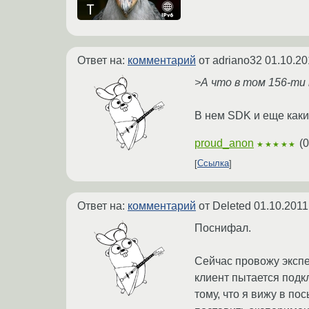
Ответ на:
комментарий
от adriano32
01.10.20
>А что в том 156-ти
В нем SDK и еще каки
proud_anon
(
0
★★★★★
Ссылка
Ответ на:
комментарий
от Deleted
01.10.2011
Поснифал.
Сейчас провожу экспер
клиент пытается подк
тому, что я вижу в п