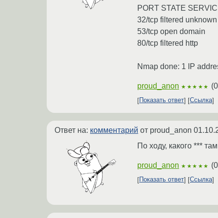
PORT STATE SERVI
32/tcp filtered unknow
53/tcp open domain
80/tcp filtered http
Nmap done: 1 IP addres
proud_anon
(
0
★★★★★
Показать ответ
Ссылка
Ответ на:
комментарий
от proud_anon
01.10.
По ходу, какого *** т
proud_anon
(
0
★★★★★
Показать ответ
Ссылка