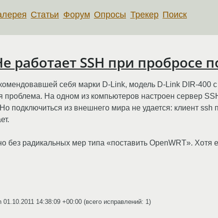
алерея
Статьи
Форум
Опросы
Трекер
Поиск
е работает SSH при пробросе по
комендовавшей себя марки D-Link, модель D-Link DIR-400 с
проблема. На одном из компьютеров настроен сервер SSH 
Но подключиться из внешнего мира не удается: клиент ssh пи
ет.
о без радикальных мер типа «поставить OpenWRT». Хотя ел
on
01.10.2011 14:38:09 +00:00
(всего исправлений: 1)