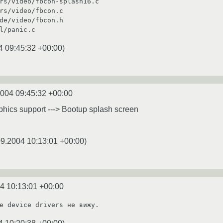
rs/video/fbcon-splash16.c

rs/video/fbcon.c

de/video/fbcon.h

l/panic.c
4 09:45:32 +00:00
)
2004 09:45:32 +00:00
phics support ---> Bootup splash screen
09.2004 10:13:01 +00:00
)
4 10:13:01 +00:00
е device drivers не вижу.