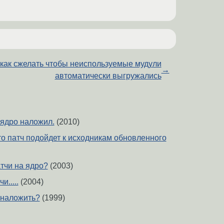
как сжелать чтобы неиспользуемые мудули
→
автоматически выгружались
ядро наложил.
(2010)
то патч подойдет к исходникам обновленного
тчи на ядро?
(2003)
и.....
(2004)
 наложить?
(1999)