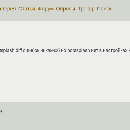
алерея
Статьи
Форум
Опросы
Трекер
Поиск
splash.diff ошибок никакихб но bootsplash нет в настройках 
м