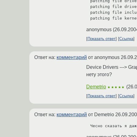
patching file drive
patching file drive
patching file inclu
patching file kerne
anonymous
(
26.09.200
Показать ответ
Ссылка
Ответ на:
комментарий
от anonymous
26.09.
Device Drivers ---> Gra
нету этого?
Demetrio
(
26.
★★★★★
Показать ответ
Ссылка
Ответ на:
комментарий
от Demetrio
26.09.200
Чесно сказать я даж