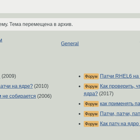
ему. Тема перемещена в архив.
м
General
S
(2009)
Патчи RHEL6 на 
Форум
 патчи на ядре?
(2010)
Как проверить, ч
Форум
ядра?
(2017)
м не собирается
(2006)
как применять па
Форум
Патчи, патчи, патч
Форум
Как патч на ядро
Форум