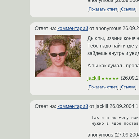
anonymous
(
26.09.200
Показать ответ
Ссылка
Ответ на:
комментарий
от anonymous
26.09.
Дык ты, извини конечн
Тебе надо найти где у
зайдешь внутрь и уви
А ты как думал - про
jackill
(
26.09.2
★★★★★
Показать ответ
Ссылка
Ответ на:
комментарий
от jackill
26.09.2004 1
Так я и не могу най
anonymous
(
27.09.200