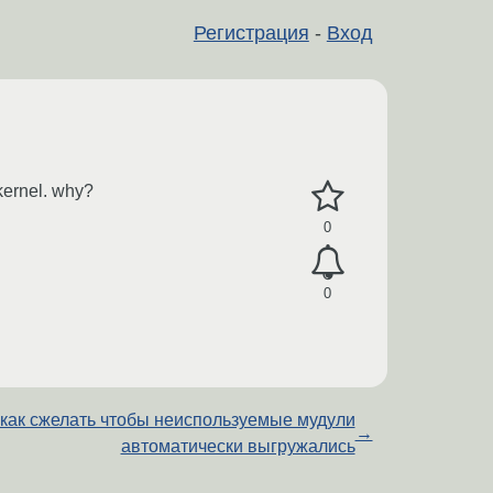
Регистрация
-
Вход
kernel. why?
0
0
как сжелать чтобы неиспользуемые мудули
→
автоматически выгружались