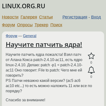
LINUX.ORG.RU
Новости
Галерея
Статьи
Регистрация
-
Вход
Форум
Опросы
Трекер
Поиск
Форум
—
General
Научите патчить ядра!
Научите патчить ядра пожалста! Взял патч
от Алана Кокса patch-2.4.10-ac11, есть ядро
0
linux-2.4.10. Делаю: patch -p1 < patch-2.4.10-
ac11 Оно говорит: File to patch: Чего мне ей
говорить?
0
PS Патчи неважно какой версии? (ac5 ac6
ac10 etc...) то есть можно наложить 11 или все по
порядку?
Спасибо за внимание!