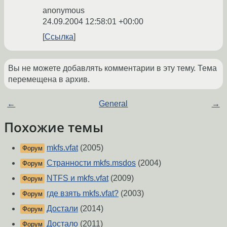
anonymous
24.09.2004 12:58:01 +00:00
Ссылка
Вы не можете добавлять комментарии в эту тему. Тема
перемещена в архив.
←
General
→
Похожие темы
mkfs.vfat
(2005)
Форум
Странности mkfs.msdos
(2004)
Форум
NTFS и mkfs.vfat
(2009)
Форум
где взять mkfs.vfat?
(2003)
Форум
Достали
(2014)
Форум
Достало
(2011)
Форум