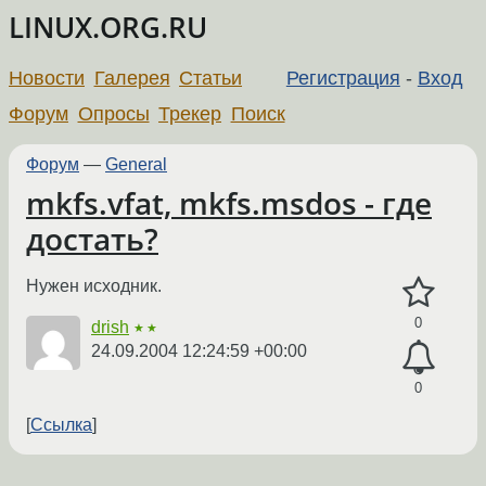
LINUX.ORG.RU
Новости
Галерея
Статьи
Регистрация
-
Вход
Форум
Опросы
Трекер
Поиск
Форум
—
General
mkfs.vfat, mkfs.msdos - где
достать?
Нужен исходник.
0
drish
★★
24.09.2004 12:24:59 +00:00
0
Ссылка
←
→