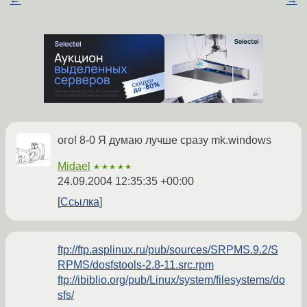
ого! 8-0 Я думаю лучше сразу mk.windows
Midael
★★★★★
24.09.2004 12:35:35 +00:00
Ссылка
ftp://ftp.asplinux.ru/pub/sources/SRPMS.9.2/S
RPMS/dosfstools-2.8-11.src.rpm
ftp://ibiblio.org/pub/Linux/system/filesystems/do
sfs/