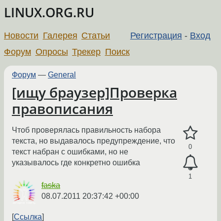
LINUX.ORG.RU
Новости
Галерея
Статьи
Регистрация
-
Вход
Форум
Опросы
Трекер
Поиск
Форум
—
General
[ищу браузер]Проверка
правописания
Чтоб проверялась правильность набора
текста, но выдавалось предупреждение, что
0
текст набран с ошибками, но не
указывалось где конкретно ошибка
1
faska
08.07.2011 20:37:42 +00:00
Ссылка