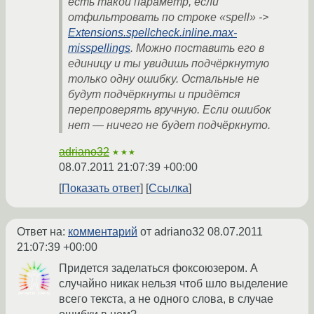
есть такой параметр, если
отфильтровать по строке «spell» ->
Extensions.spellcheck.inline.max-
misspellings
. Можно поставить его в
единицу и ты увидишь подчёркнутую
только одну ошибку. Остальные не
будут подчёркнуты и придётся
перепроверять вручную. Если ошибок
нет — ничего не будет подчёркнуто.
adriano32
★★★
08.07.2011 21:07:39 +00:00
Показать ответ
Ссылка
Ответ на:
комментарий
от adriano32
08.07.2011
21:07:39 +00:00
Придется заделаться фоксоюзером. А
случайно никак нельзя чтоб шло выделение
всего текста, а не одного слова, в случае