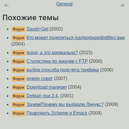
←
General
→
Похожие темы
Squid+Get
(2002)
Форум
Кто может поделиться /usr/portage/distfiles'ами
Форум
(2004)
leave, а это нормально?
(2015)
Форум
Статистика по закачке с FTP
(2006)
Форум
выбор способа подсчета трифика
(2006)
Форум
нужен совет
(2007)
Форум
Download maneger
(2004)
Форум
Debian под 2.4.
(2001)
Форум
Зачем/Почему вы выбрали Линукс?
(2009)
Форум
Подружить Scheme и Emacs
(2009)
Форум