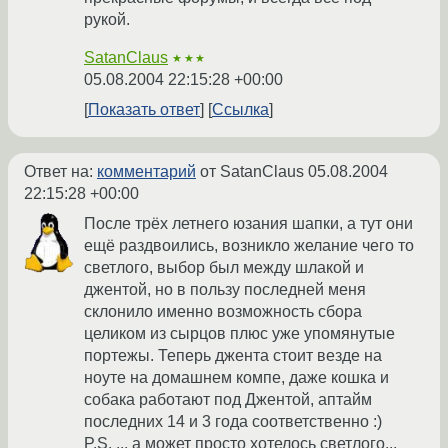
рукой.
SatanClaus
★★★
05.08.2004 22:15:28 +00:00
Показать ответ
Ссылка
Ответ на:
комментарий
от SatanClaus
05.08.2004
22:15:28 +00:00
После трёх летнего юзания шапки, а тут они
ещё раздвоились, возникло желание чего то
светлого, выбор был между шлакой и
джентой, но в пользу последней меня
склонило именно возможность сбора
целиком из сырцов плюс уже упомянутые
портежы. Теперь джента стоит везде на
ноуте на домашнем компе, даже кошка и
собака работают под Джентой, аптайм
последних 14 и 3 года соответственно :)
P.S. ... а может просто хотелось светлого...