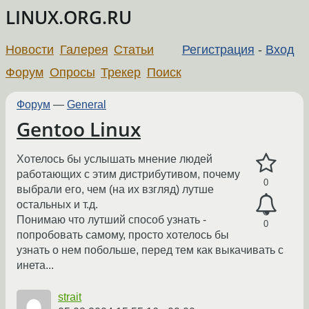
LINUX.ORG.RU
Новости
Галерея
Статьи
Регистрация
-
Вход
Форум
Опросы
Трекер
Поиск
Форум
—
General
Gentoo Linux
Хотелось бы услышать мнение людей
работающих с этим дистрибутивом, почему
0
выбрали его, чем (на их взгляд) лутше
остальных и т.д.
Понимаю что лутший способ узнать -
0
попробовать самому, просто хотелось бы
узнать о нем побольше, перед тем как выкачивать с
инета...
strait