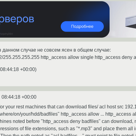
в данном случае не совсем ясен в общем случае:
.2/255.255.255.255 http_access allow single http_access deny a
08:44:18 +00:00
)
 08:44:18 +00:00
ls for your rest machines that can download files/ acl host src 19
where/on/your/hdd/badfiles" http_access allow ... http_access a
hines noted before "http_access deny badfiles" can download, m
xpressions of file extensions, such as "*.mp3" and place them all
Then the path noted as "acl badfiles ..." must point to file noted