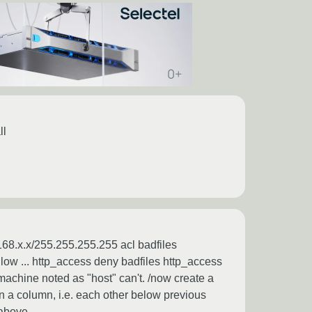
ll
2.168.x.x/255.255.255.255 acl badfiles
llow ... http_access deny badfiles http_access
achine noted as "host" can't. /now create a
 in a column, i.e. each other below previous
 above.