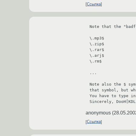
Ссылка
Note that the "badf
\.mp3$

\.zip$

\.rar$

\.arj$

\.rm$

...

Note also the $ sym
that symbol, but wh
You have to type in
Sincerely, DooH[KDL
anonymous
(
28.05.200
Ссылка