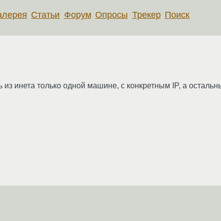
алерея
Статьи
Форум
Опросы
Трекер
Поиск
из инета только одной машине, с конкретным IP, а остальн