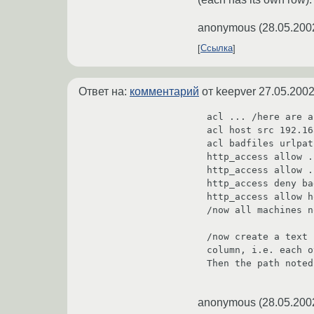
anonymous
(
28.05.200
Ссылка
Ответ на:
комментарий
от keepver
27.05.2002
acl ... /here are a
acl host src 192.16
acl badfiles urlpat
http_access allow .
http_access allow .
http_access deny ba
http_access allow h
/now all machines noted
/now create a text 
column, i.e. each o
Then the path noted
anonymous
(
28.05.200