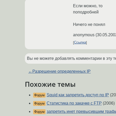
Если можно, то
поподробней
Ничего не понял
anonymous
(
30.05.200
Ссылка
Вы не можете добавлять комментарии в эту т
←
Разрешение определенных IP
Похожие темы
Squid как запретить доступ по IP
(20
Форум
Статистика по закачке с FTP
(2006)
Форум
запретить инет превысившим траф
Форум