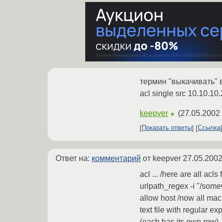
термин "выкачивать" 
acl single src 10.10.10
keepver
(
27.05.2002 
★
Показать ответы
Ссылка
Ответ на:
комментарий
от keepver
27.05.2002
acl ... /here are all ac
urlpath_regex -i "/some
allow host /now all mac
text file with regular e
(each has its own row). 