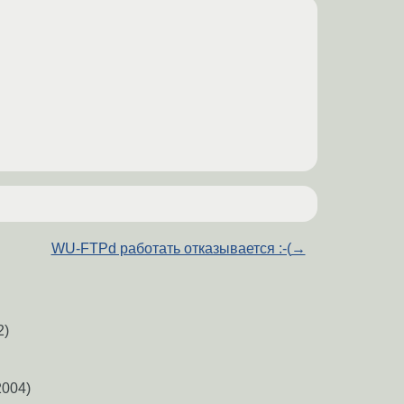
WU-FTPd работать отказывается :-(
→
2)
2004)