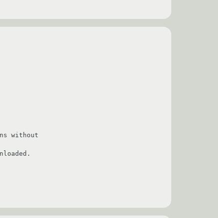
s without

loaded.
