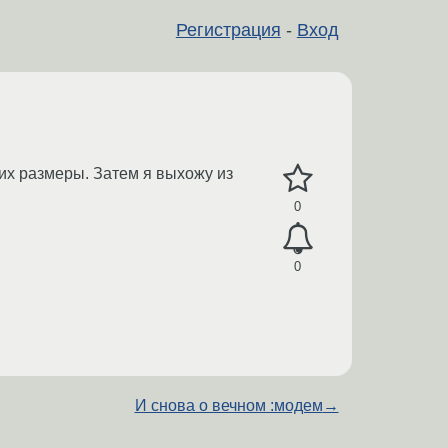
Регистрация
-
Вход
 их размеры. Затем я выхожу из
0
0
И снова о вечном :модем
→