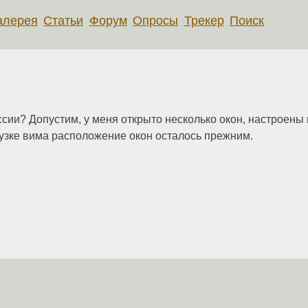
алерея
Статьи
Форум
Опросы
Трекер
Поиск
ссии? Допустим, у меня открыто несколько окон, настроены
рузке вима расположение окон осталось прежним.