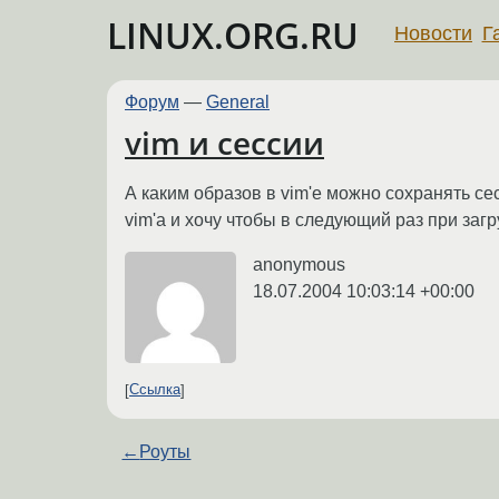
LINUX.ORG.RU
Новости
Г
Форум
—
General
vim и сессии
А каким образов в vim'e можно сохранять се
vim'a и хочу чтобы в следующий раз при заг
anonymous
18.07.2004 10:03:14 +00:00
Ссылка
←
Роуты