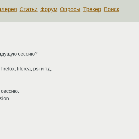
алерея
Статьи
Форум
Опросы
Трекер
Поиск
едыдущую сессию?
fox, liferea, psi и т.д.
 сессию.
sion