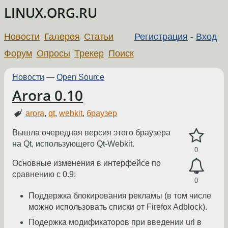
LINUX.ORG.RU
Новости
Галерея
Статьи
Регистрация
-
Вход
Форум
Опросы
Трекер
Поиск
Новости
—
Open Source
Arora 0.10
arora
,
qt
,
webkit
,
браузер
Вышла очередная версия этого браузера
на Qt, использующего Qt-Webkit.
0
Основные изменения в интерфейсе по
сравнению с 0.9:
0
Поддержка блокирования рекламы (в том числе
можно использовать списки от Firefox Adblock).
Подержка модификаторов при введении url в