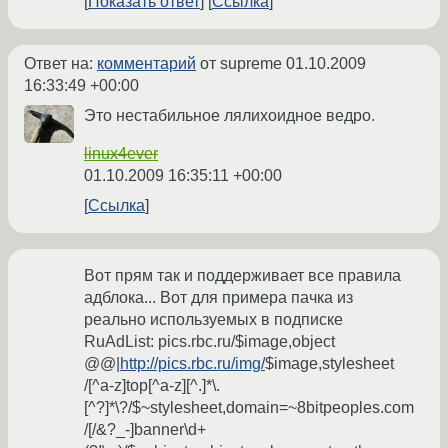
Показать ответ
Ссылка
Ответ на:
комментарий
от supreme
01.10.2009
16:33:49 +00:00
Это нестабильное лялихоидное ведро.
linux4ever
01.10.2009 16:35:11 +00:00
Ссылка
Вот прям так и поддерживает все правила
адблока... Вот для примера пачка из
реально используемых в подписке
RuAdList: pics.rbc.ru/$image,object
@@|
http://pics.rbc.ru/img/
$image,stylesheet
/[^a-z]top[^a-z][^.]*\.
[^?]*\?/$~stylesheet,domain=~8bitpeoples.com
/[/&?_-]banner\d+