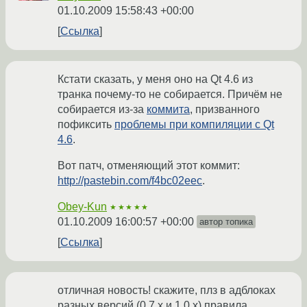
01.10.2009 15:58:43 +00:00
Ссылка
Кстати сказать, у меня оно на Qt 4.6 из
транка почему-то не собирается. Причём не
собирается из-за
коммита
, призванного
пофиксить
проблемы при компиляции с Qt
4.6
.
Вот патч, отменяющий этот коммит:
http://pastebin.com/f4bc02eec
.
Obey-Kun
★★★★★
01.10.2009 16:00:57 +00:00
автор топика
Ссылка
отличная новость! скажите, плз в адблоках
разных версий (0.7.x и 1.0.x) правила