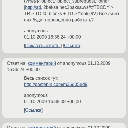
(?!\w)/$~object,~object_subrequest,~other
|
http://ad.
2baksa.net,2baksa.ws##TBODY >
TR > TD.td_blocks + TD > *:not(DIV) Все ли из
них будут полноценно работать?
anonymous
01.10.2009 16:36:24 +00:00
Показать ответы
Ссылка
Ответ на:
комментарий
от anonymous
01.10.2009
16:36:24 +00:00
Весь список тут:
http://pastebin.com/m36d35ed9
anonymous
01.10.2009 16:38:08 +00:00
Ссылка
Ответ на:
комментарий
от anonymous
01.10.2009