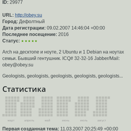
ID:
29977
URL:
http://obey.su
Город:
Дефолтный
Дата регистрации:
09.02.2007 14:46:04 +00:00
Последнее посещение:
2016
Статус:
★★★★★
Arch на десктопе и ноуте, 2 Ubuntu и 1 Debian на ноутах
семьи. Бывший гентушник. ICQ# 32-32-16 Jabber/Mail:
obey@obey.su
Geologists, geologists, geologists, geologists, geologists...
Статистика
март
апрель
май
июнь
июль
август
Первая созданная тема:
11.03.2007 20:25:49 +00:00