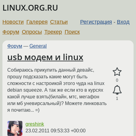
LINUX.ORG.RU
Новости
Галерея
Статьи
Регистрация
-
Вход
Форум
Опросы
Трекер
Поиск
Форум
—
General
usb модем и linux
Собираюсь прикупить данный девайс,
прошу подсказать какие могут быть
0
сложности с настроикой этого чуда на linux
debian squeeze. А так же если кто в курсях
какой лучше взять(билайн, мтс, мегафон
1
или мб уневирсальный)? Можете линковать
я почитаю... =)
greshink
23.02.2011 09:53:33 +00:00