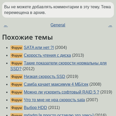
Вы не можете добавлять комментарии в эту тему. Тема
перемещена в архив.
←
General
→
Похожие темы
SATA или нет ?!
(2004)
Форум
Скорость чтения с диска
(2013)
Форум
Такие показатели скорости нормальны для
Форум
SSD?
(2012)
Низкая скорость SSD
(2019)
Форум
Самба качает максимум 4 МБ/сек
(2008)
Форум
Можно ли ускорить софтовый RAID 5 ?
(2019)
Форум
Что то мне не нра скорость sata
(2007)
Форум
Выбор HDD
(2011)
Форум
mdadm [я просто оставлю это здесь]
(2016)
Форум