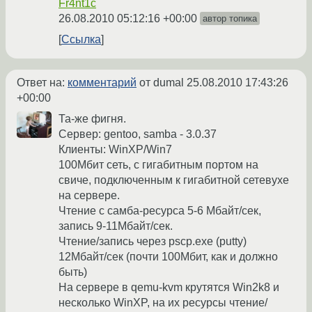
Fr4nt1c
26.08.2010 05:12:16 +00:00
автор топика
Ссылка
Ответ на:
комментарий
от dumal
25.08.2010 17:43:26
+00:00
Та-же фигня.
Сервер: gentoo, samba - 3.0.37
Клиенты: WinXP/Win7
100Мбит сеть, с гигабитным портом на
свиче, подключенным к гигабитной сетевухе
на сервере.
Чтение с самба-ресурса 5-6 Мбайт/сек,
запись 9-11Мбайт/сек.
Чтение/запись через pscp.exe (putty)
12Мбайт/сек (почти 100Мбит, как и должно
быть)
На сервере в qemu-kvm крутятся Win2k8 и
несколько WinXP, на их ресурсы чтение/