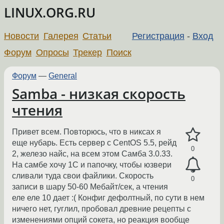
LINUX.ORG.RU
Новости
Галерея
Статьи
Регистрация
-
Вход
Форум
Опросы
Трекер
Поиск
Форум
—
General
Samba - низкая скорость
чтения
Привет всем. Повторюсь, что в никсах я
еще нубарь. Есть сервер с CentOS 5.5, рейд
0
2, железо найс, на всем этом Самба 3.0.33.
На самбе хочу 1С и папочку, чтобы юзвери
сливали туда свои файлики. Скорость
0
записи в шару 50-60 Мебайт/сек, а чтения
еле еле 10 дает :( Конфиг дефолтный, по сути в нем
ничего нет, гуглил, пробовал древние рецепты с
изменениями опций сокета, но реакция вообще