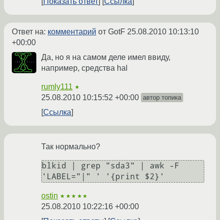
Показать ответ
Ссылка
Ответ на:
комментарий
от GotF
25.08.2010 10:13:10
+00:00
Да, но я на самом деле имел ввиду,
например, средства hal
rumly111
★
25.08.2010 10:15:52 +00:00
автор топика
Ссылка
Так нормально?
blkid | grep "sda3" | awk -F 
'LABEL="|" ' '{print $2}'
ostin
★★★★★
25.08.2010 10:22:16 +00:00