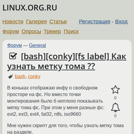
LINUX.ORG.RU
Новости
Галерея
Статьи
Регистрация
-
Вход
Форум
Опросы
Трекер
Поиск
Форум
—
General
[bash][conky][fs label] Как
узнать метку тома ??
bash
,
conky
В коньках отображаю инфу о свободном
просторе на фс. Но вместо точки
0
монтирования было б неплохо показывать
метку тома фс. При этом у меня разные фс:
ext2, ext3, ext4, fat32, ntfs, iso9660
0
Мне нужен скрипт для того, чтобы узнать метку тома
на разделе.