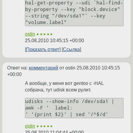
hal-get-property --udi `hal-find-
by-property --key "block.device" 
--string "/dev/sda1"` --key 
"volume.label"
ostin
★★★★★
25.08.2010 10:45:15 +00:00
Показать ответ
Ссылка
Ответ на:
комментарий
от ostin
25.08.2010 10:45:15
+00:00
А вообще, у меня вот gentoo с -HAL
собрана, тут udisk всем рулит.
udisks --show-info /dev/sda1 | 
awk -F '  label:                       
' '{print $2}' | sed '/^$/d'
ostin
★★★★★
25.08.2010 11:04:44 +00:00