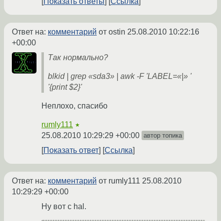
Показать ответы
Ссылка
Ответ на:
комментарий
от ostin
25.08.2010 10:22:16
+00:00
Так нормально?
blkid | grep «sda3» | awk -F 'LABEL=«|» '
'{print $2}'
Неплохо, спасибо
rumly111
★
25.08.2010 10:29:29 +00:00
автор топика
Показать ответ
Ссылка
Ответ на:
комментарий
от rumly111
25.08.2010
10:29:29 +00:00
Ну вот с hal.