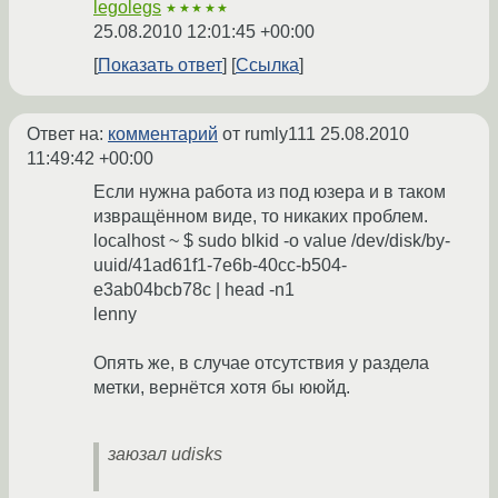
legolegs
★★★★★
25.08.2010 12:01:45 +00:00
Показать ответ
Ссылка
Ответ на:
комментарий
от rumly111
25.08.2010
11:49:42 +00:00
Если нужна работа из под юзера и в таком
извращённом виде, то никаких проблем.
localhost ~ $ sudo blkid -o value /dev/disk/by-
uuid/41ad61f1-7e6b-40cc-b504-
e3ab04bcb78c | head -n1
lenny
Опять же, в случае отсутствия у раздела
метки, вернётся хотя бы ююйд.
заюзал udisks