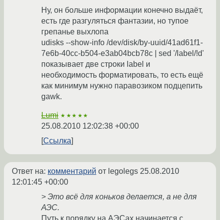
Ну, он больше информации конечно выдаёт,
есть где разгуляться фантазии, но тупое
грепанье выхлопа
udisks --show-info /dev/disk/by-uuid/41ad61f1-
7e6b-40cc-b504-e3ab04bcb78c | sed '/label/!d'
показывает две строки label и
необходимость форматировать, то есть ещё
как минимум нужно паравозиком подцепить
gawk.
Lumi
★★★★★
25.08.2010 12:02:38 +00:00
Ссылка
Ответ на:
комментарий
от legolegs
25.08.2010
12:01:45 +00:00
> Это всё для коньков делается, а не для
АЭС.
Путь к порядку на АЭСах начинается с