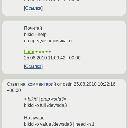
Ссылка
Почитай
blkid --help
на предмет ключика -o
Lumi
★★★★★
25.08.2010 11:09:42 +00:00
Ссылка
Ответ на:
комментарий
от ostin
25.08.2010 10:22:16
+00:00
> blkid | grep «sda3»
blkid -o full /dev/sda3
Но лучше
blkid -o value /dev/sda3 | head -n 1