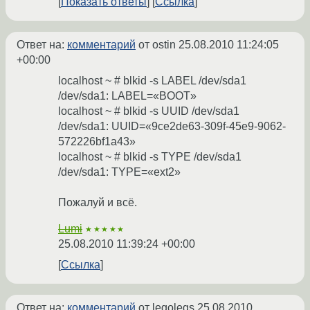
Показать ответы
Ссылка
Ответ на:
комментарий
от ostin
25.08.2010 11:24:05
+00:00
localhost ~ # blkid -s LABEL /dev/sda1
/dev/sda1: LABEL=«BOOT»
localhost ~ # blkid -s UUID /dev/sda1
/dev/sda1: UUID=«9ce2de63-309f-45e9-9062-
572226bf1a43»
localhost ~ # blkid -s TYPE /dev/sda1
/dev/sda1: TYPE=«ext2»
Пожалуй и всё.
Lumi
★★★★★
25.08.2010 11:39:24 +00:00
Ссылка
Ответ на:
комментарий
от legolegs
25.08.2010