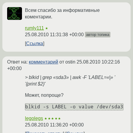
Всем спасибо за информативные
коментарии.
rumly111
★
25.08.2010 11:31:38 +00:00
автор топика
Ссылка
Ответ на:
комментарий
от ostin
25.08.2010 10:22:16
+00:00
> blkid | grep «sda3» | awk -F 'LABEL=«|» '
'{print $2}'
Может, попроще?
blkid -s LABEL -o value /dev/sda3
legolegs
★★★★★
25.08.2010 11:36:20 +00:00