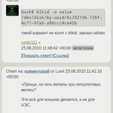
+00:00
bash$ blkid -o value 
/dev/disk/by-uuid/6c29210b-12bf-
4c71-97a0-a96ccc4ce45b
такой вариант не катит с blkid. заюзал udisks
rumly111
★
25.08.2010 11:49:42 +00:00
автор топика
Показать ответ
Ссылка
Ответ на:
комментарий
от Lumi
25.08.2010 11:41:16
+00:00
>Проще, но что делать при отсутствии
метки?
Это всё для коньков делается, а не для
АЭС.