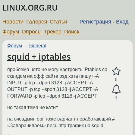
LINUX.ORG.RU
Новости
Галерея
Статьи
Регистрация
-
Вход
Форум
Опросы
Трекер
Поиск
Форум
—
General
squid + iptables
проблема чото не могу настроить iPtables со
сквидом на офф сайте рэд хэта пишут -A
0
INPUT -p tcp --dport 3128 -j ACCEPT -A
OUTPUT -p tcp --sport 3128 -j ACCEPT -A
FORWARD -p tcp --dport 3128 -j ACCEPT
1
но такая тема не катит
на сисадмин орг тоже вариант неработающий #
«Заварачиваем» весь http трафик на squid.