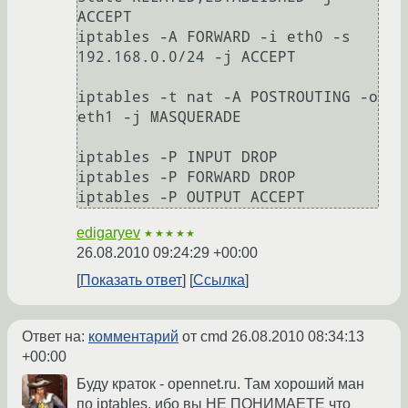
ACCEPT

iptables -A FORWARD -i eth0 -s 
192.168.0.0/24 -j ACCEPT

iptables -t nat -A POSTROUTING -o 
eth1 -j MASQUERADE

iptables -P INPUT DROP

iptables -P FORWARD DROP

iptables -P OUTPUT ACCEPT
edigaryev
★★★★★
26.08.2010 09:24:29 +00:00
Показать ответ
Ссылка
Ответ на:
комментарий
от cmd
26.08.2010 08:34:13
+00:00
Буду краток - opennet.ru. Там хороший ман
по iptables, ибо вы НЕ ПОНИМАЕТЕ что