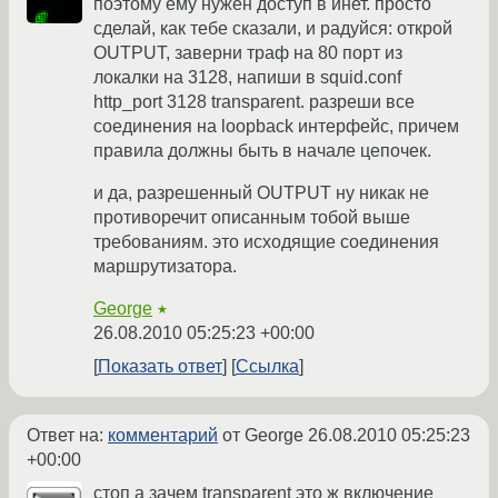
поэтому ему нужен доступ в инет. просто
сделай, как тебе сказали, и радуйся: открой
OUTPUT, заверни траф на 80 порт из
локалки на 3128, напиши в squid.conf
http_port 3128 transparent. разреши все
соединения на loopback интерфейс, причем
правила должны быть в начале цепочек.
и да, разрешенный OUTPUT ну никак не
противоречит описанным тобой выше
требованиям. это исходящие соединения
маршрутизатора.
George
★
26.08.2010 05:25:23 +00:00
Показать ответ
Ссылка
Ответ на:
комментарий
от George
26.08.2010 05:25:23
+00:00
стоп а зачем transparent это ж включение