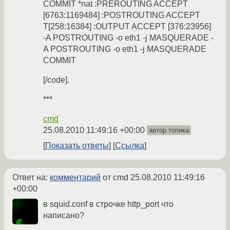
COMMIT *nat :PREROUTING ACCEPT
[6763:1169484] :POSTROUTING ACCEPT
T[258:16384] :OUTPUT ACCEPT [376:23956]
-A POSTROUTING -o eth1 -j MASQUERADE -
A POSTROUTING -o eth1 -j MASQUERADE
COMMIT
[/code].
***
cmd
25.08.2010 11:49:16 +00:00
автор топика
Показать ответы
Ссылка
Ответ на:
комментарий
от cmd
25.08.2010 11:49:16
+00:00
в squid.conf в строчке http_port что
написано?