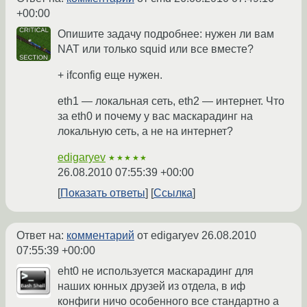
+00:00
Опишите задачу подробнее: нужен ли вам
NAT или только squid или все вместе?
+ ifconfig еще нужен.
eth1 — локальная сеть, eth2 — интернет. Что
за eth0 и почему у вас маскарадинг на
локальную сеть, а не на интернет?
edigaryev
★★★★★
26.08.2010 07:55:39 +00:00
Показать ответы
Ссылка
Ответ на:
комментарий
от edigaryev
26.08.2010
07:55:39 +00:00
eht0 не используется маскарадинг для
наших юнных друзей из отдела, в иф
конфиги ничо особенного все стандартно а