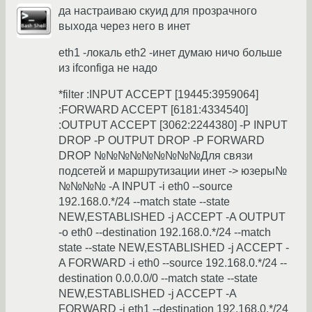
да настраиваю скуид для прозрачного
выхода через него в инет
eth1 -локаль eth2 -инет думаю ничо больше
из ifconfiga не надо
*filter :INPUT ACCEPT [19445:3959064]
:FORWARD ACCEPT [6181:4334540]
:OUTPUT ACCEPT [3062:2244380] -P INPUT
DROP -P OUTPUT DROP -P FORWARD
DROP №№№№№№№№№Для связи
подсетей и маршрутизации инет -> юзеры№
№№№№ -A INPUT -i eth0 --source
192.168.0.*/24 --match state --state
NEW,ESTABLISHED -j ACCEPT -A OUTPUT
-o eth0 --destination 192.168.0.*/24 --match
state --state NEW,ESTABLISHED -j ACCEPT -
A FORWARD -i eth0 --source 192.168.0.*/24 --
destination 0.0.0.0/0 --match state --state
NEW,ESTABLISHED -j ACCEPT -A
FORWARD -i eth1 --destination 192.168.0.*/24