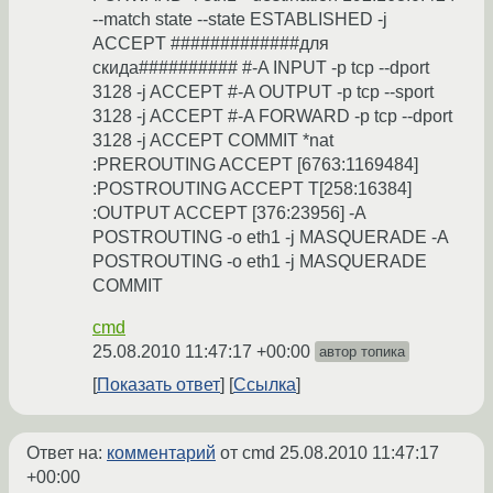
--match state --state ESTABLISHED -j
ACCEPT #############для
скида########## #-A INPUT -p tcp --dport
3128 -j ACCEPT #-A OUTPUT -p tcp --sport
3128 -j ACCEPT #-A FORWARD -p tcp --dport
3128 -j ACCEPT COMMIT *nat
:PREROUTING ACCEPT [6763:1169484]
:POSTROUTING ACCEPT T[258:16384]
:OUTPUT ACCEPT [376:23956] -A
POSTROUTING -o eth1 -j MASQUERADE -A
POSTROUTING -o eth1 -j MASQUERADE
COMMIT
cmd
25.08.2010 11:47:17 +00:00
автор топика
Показать ответ
Ссылка
Ответ на:
комментарий
от cmd
25.08.2010 11:47:17
+00:00