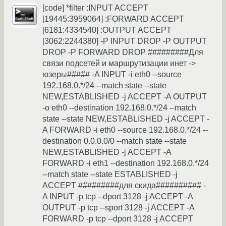
[code] *filter :INPUT ACCEPT
[19445:3959064] :FORWARD ACCEPT
[6181:4334540] :OUTPUT ACCEPT
[3062:2244380] -P INPUT DROP -P OUTPUT
DROP -P FORWARD DROP #########Для
связи подсетей и маршрутизации инет ->
юзеры##### -A INPUT -i eth0 --source
192.168.0.*/24 --match state --state
NEW,ESTABLISHED -j ACCEPT -A OUTPUT
-o eth0 --destination 192.168.0.*/24 --match
state --state NEW,ESTABLISHED -j ACCEPT -
A FORWARD -i eth0 --source 192.168.0.*/24 --
destination 0.0.0.0/0 --match state --state
NEW,ESTABLISHED -j ACCEPT -A
FORWARD -i eth1 --destination 192.168.0.*/24
--match state --state ESTABLISHED -j
ACCEPT #########для скида########## -
A INPUT -p tcp --dport 3128 -j ACCEPT -A
OUTPUT -p tcp --sport 3128 -j ACCEPT -A
FORWARD -p tcp --dport 3128 -j ACCEPT