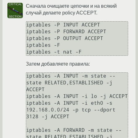
Сначала очищаете цепочки и на всякий
случай делаете policy ACCEPT.
iptables -P INPUT ACCEPT

iptables -P FORWARD ACCEPT

iptables -P OUTPUT ACCEPT

iptables -F

iptables -t nat -F
Затем добавляете правила:
iptables -A INPUT -m state --
state RELATED,ESTABLISHED -j 
ACCEPT

iptables -A INPUT -i lo -j ACCEPT

iptables -A INPUT -i eth0 -s 
192.168.0.0/24 -p tcp --dport 
3128 -j ACCEPT

iptables -A FORWARD -m state --
state RELATED,ESTABLISHED -j 