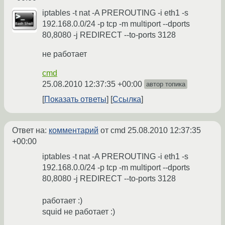
iptables -t nat -A PREROUTING -i eth1 -s
192.168.0.0/24 -p tcp -m multiport --dports
80,8080 -j REDIRECT --to-ports 3128
не работает
cmd
25.08.2010 12:37:35 +00:00
автор топика
Показать ответы
Ссылка
Ответ на:
комментарий
от cmd
25.08.2010 12:37:35
+00:00
iptables -t nat -A PREROUTING -i eth1 -s
192.168.0.0/24 -p tcp -m multiport --dports
80,8080 -j REDIRECT --to-ports 3128
работает :)
squid не работает :)