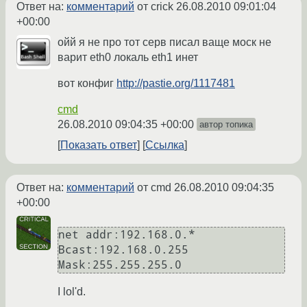
Ответ на:
комментарий
от crick
26.08.2010 09:01:04
+00:00
ойй я не про тот серв писал ваще моск не
варит eth0 локаль eth1 инет
вот конфиг
http://pastie.org/1117481
cmd
26.08.2010 09:04:35 +00:00
автор топика
Показать ответ
Ссылка
Ответ на:
комментарий
от cmd
26.08.2010 09:04:35
+00:00
net addr:192.168.0.*  
Bcast:192.168.0.255  
Mask:255.255.255.0
I lol'd.