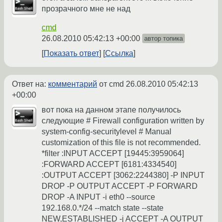
прозрачного мне не над
cmd
26.08.2010 05:42:13 +00:00
автор топика
Показать ответ
Ссылка
Ответ на:
комментарий
от cmd
26.08.2010 05:42:13
+00:00
вот пока на данном этапе получилось
следующие # Firewall configuration written by
system-config-securitylevel # Manual
customization of this file is not recommended.
*filter :INPUT ACCEPT [19445:3959064]
:FORWARD ACCEPT [6181:4334540]
:OUTPUT ACCEPT [3062:2244380] -P INPUT
DROP -P OUTPUT ACCEPT -P FORWARD
DROP -A INPUT -i eth0 --source
192.168.0.*/24 --match state --state
NEW,ESTABLISHED -j ACCEPT -A OUTPUT