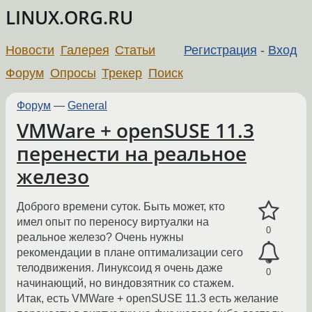
LINUX.ORG.RU
Новости
Галерея
Статьи
Регистрация
-
Вход
Форум
Опросы
Трекер
Поиск
Форум
—
General
VMWare + openSUSE 11.3
перенести на реальное
железо
Доброго времени суток. Быть может, кто
имел опыт по переносу виртуалки на
0
реальное железо? Очень нужны
рекомендации в плане оптимализации сего
телодвижения. Линуксоид я очень даже
0
начинающий, но виндовзятник со стажем.
Итак, есть VMWare + openSUSE 11.3 есть желание