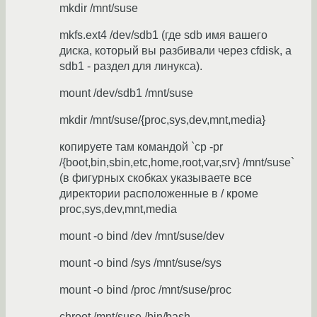
mkdir /mnt/suse
mkfs.ext4 /dev/sdb1 (где sdb имя вашего
диска, который вы разбивали через cfdisk, а
sdb1 - раздел для линукса).
mount /dev/sdb1 /mnt/suse
mkdir /mnt/suse/{proc,sys,dev,mnt,media}
копируете там командой `cp -pr
/{boot,bin,sbin,etc,home,root,var,srv} /mnt/suse`
(в фигурных скобках указываете все
директории расположенные в / кроме
proc,sys,dev,mnt,media
mount -o bind /dev /mnt/suse/dev
mount -o bind /sys /mnt/suse/sys
mount -o bind /proc /mnt/suse/proc
chroot /mnt/suse /bin/bash