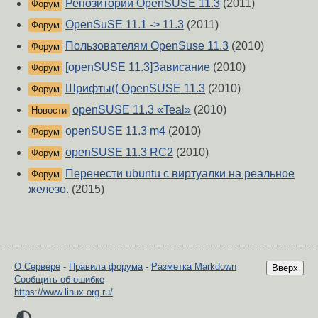
Репозитории OpenSUSE 11.3
(2011)
Форум
OpenSuSE 11.1 -> 11.3
(2011)
Форум
Пользователям OpenSuse 11.3
(2010)
Форум
[openSUSE 11.3]Зависание
(2010)
Форум
Шрифты(( OpenSUSE 11.3
(2010)
Форум
openSUSE 11.3 «Teal»
(2010)
Новости
openSUSE 11.3 m4
(2010)
Форум
openSUSE 11.3 RC2
(2010)
Форум
Перенести ubuntu с виртуалки на реальное
Форум
железо.
(2015)
О Сервере
-
Правила форума
-
Разметка Markdown
Вверх
Сообщить об ошибке
https://www.linux.org.ru/