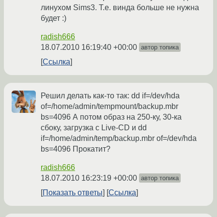
линухом Sims3. Т.е. винда больше не нужна
будет :)
radish666
18.07.2010 16:19:40 +00:00
автор топика
Ссылка
Решил делать как-то так: dd if=/dev/hda
of=/home/admin/tempmount/backup.mbr
bs=4096 А потом образ на 250-ку, 30-ка
сбоку, загрузка с Live-CD и dd
if=/home/admin/temp/backup.mbr of=/dev/hda
bs=4096 Прокатит?
radish666
18.07.2010 16:23:19 +00:00
автор топика
Показать ответы
Ссылка