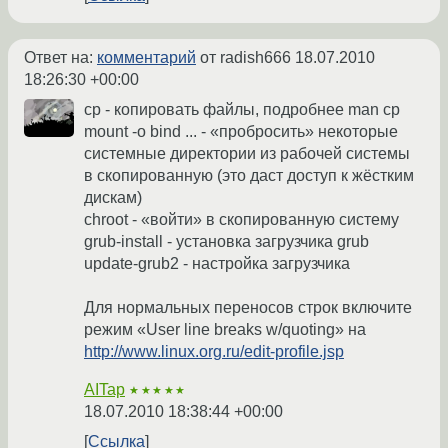
Ответ на:
комментарий
от radish666
18.07.2010
18:26:30 +00:00
cp - копировать файлы, подробнее man cp
mount -o bind ... - «пробросить» некоторые
системные директории из рабочей системы
в скопированную (это даст доступ к жёстким
дискам)
chroot - «войти» в скопированную систему
grub-install - установка загрузчика grub
update-grub2 - настройка загрузчика
Для нормальных переносов строк включите
режим «User line breaks w/quoting» на
http://www.linux.org.ru/edit-profile.jsp
AITap
★★★★★
18.07.2010 18:38:44 +00:00
Ссылка