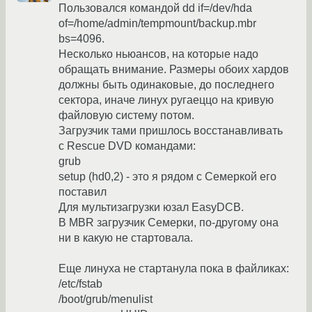
Пользовался командой dd if=/dev/hda
of=/home/admin/tempmount/backup.mbr
bs=4096.
Несколько ньюансов, на которые надо
обращать внимание. Размеры обоих хардов
должны быть одинаковые, до последнего
сектора, иначе линух ругаеццо на кривую
файловую систему потом.
Загрузчик тами пришлось восстанавливать
с Rescue DVD командами:
grub
setup (hd0,2) - это я рядом с Семеркой его
поставил
Для мультизагрузки юзал EasyDCB.
В MBR загрузчик Семерки, по-другому она
ни в какую не стартовала.
Еще линуха не стартанула пока в файликах:
/etc/fstab
/boot/grub/menulist