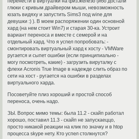
перенести в виртуалки на физ.железо (ибо достали
глюки с кривым драйвером мыши, невозможность
юзать видяху и запустить Sims3 под wine для
девушки :) ). В моем распоряжении один основной
хард (на нем стоит Win7) и старая 30-ка. Устроит
вариант переноса и вместе с семерой и на
отдельный хард. Что я успел попробовать: -
смонтировать виртуальный хард к хосту - VMWare
ругается и сыпет ошибки (если принципиально -
могу посмотреть, какие) - загрузить вируталку с
флехи Acronis True Image в надежде слить образ по
сети на хост - ругается на ошибки в разделах
виртуального харда.
Посоветуйте плиз хороший и простой способ
переноса, очень надо.
ЗЫ. Вопрос мимо темы: была 11.2 - скайп работал
хорошо, поставил 11.3 - скайп не запускаеццо,
просто никакой реакции на клик по значку и в htop
процесса skype нету. Кто успел столкнутся?