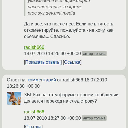
указываете все директории
расположенные в / кроме
proc,sys,dev,mnt,media
Да и все, что после нее. Если не в тягость,
откоментируйте, пожалуйста - не хочу, как
обезьянка... Спасибо.
radish666
18.07.2010 18:26:30 +00:00
автор топика
Показать ответы
Ссылка
Ответ на:
комментарий
от radish666
18.07.2010
18:26:30 +00:00
ЗЫ. Как на этом форуме с своем сообщении
делается переход на след.строку?
radish666
18.07.2010 18:27:00 +00:00
автор топика
Ссылка