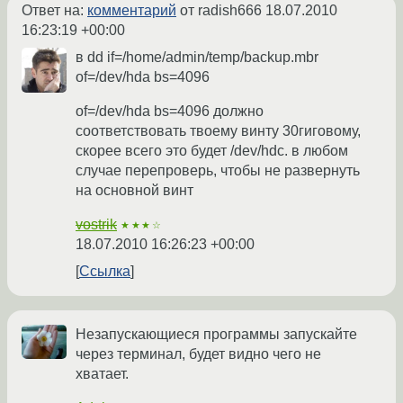
Ответ на:
комментарий
от radish666
18.07.2010
16:23:19 +00:00
в dd if=/home/admin/temp/backup.mbr
of=/dev/hda bs=4096
of=/dev/hda bs=4096 должно
соответствовать твоему винту 30гиговому,
скорее всего это будет /dev/hdc. в любом
случае перепроверь, чтобы не развернуть
на основной винт
vostrik
★★★☆
18.07.2010 16:26:23 +00:00
Ссылка
Незапускающиеся программы запускайте
через терминал, будет видно чего не
хватает.