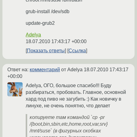
grub-install /dev/sdb
update-grub2
Adelya
18.07.2010 17:43:17 +00:00
Показать ответы
Ссылка
Ответ на:
комментарий
от Adelya
18.07.2010 17:43:17
+00:00
Adelya, ОГО, большое спасибо!!! Буду
разбираться, пробовать. Главное, основной
хард под пиво не загубить :) Как новичку в
линухе, не очень понятно, что делает
копируете там командой `cp -pr
/{boot,bin,sbin,etc,home,root,var,srv}
/mnt/suse` (в фигурных скобках