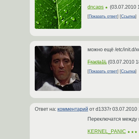
dncaps
(
03.07.2010 
★
Показать ответ
Ссылка
можно ещё /etc/init.d/x
Fracta1L
(
03.07.2010 1
Показать ответ
Ссылка
Ответ на:
комментарий
от d1337r
03.07.2010 
Переключатся между к
KERNEL_PANIC
★★★