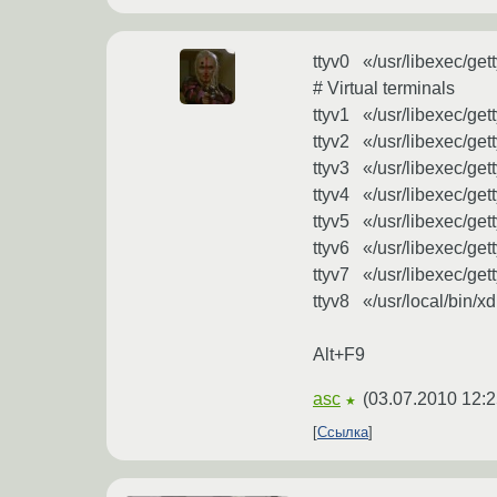
ttyv0 «/usr/libexec/g
# Virtual terminals
ttyv1 «/usr/libexec/g
ttyv2 «/usr/libexec/g
ttyv3 «/usr/libexec/g
ttyv4 «/usr/libexec/g
ttyv5 «/usr/libexec/g
ttyv6 «/usr/libexec/g
ttyv7 «/usr/libexec/g
ttyv8 «/usr/local/bin
Alt+F9
asc
(
03.07.2010 12:2
★
Ссылка