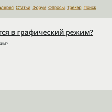
алерея
Статьи
Форум
Опросы
Трекер
Поиск
нутся в графический режим?
ежим?