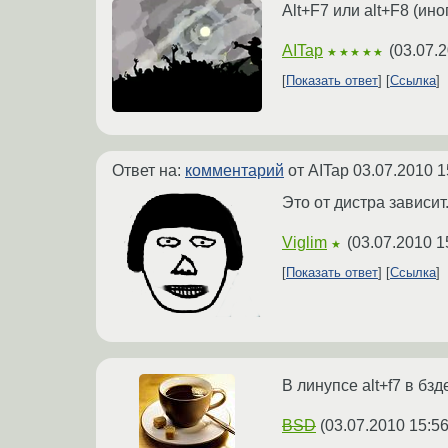
Alt+F7 или alt+F8 (ин
AITap
(
03.07.2
★★★★★
Показать ответ
Ссылка
Ответ на:
комментарий
от AITap
03.07.2010 1
Это от дистра зависи
Viglim
(
03.07.2010 1
★
Показать ответ
Ссылка
В линупсе alt+f7 в бзде
BSD
(
03.07.2010 15:56