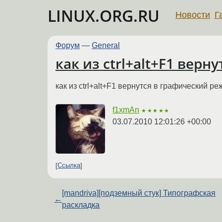
LINUX.ORG.RU
Новости
Г
Форум
—
General
как из ctrl+alt+F1 вер
как из ctrl+alt+F1 вернутся в графический р
f1xmAn
★★★★★
03.07.2010 12:01:26 +00:00
Ссылка
[mandriva][подземный стук] Типографская
←
раскладка