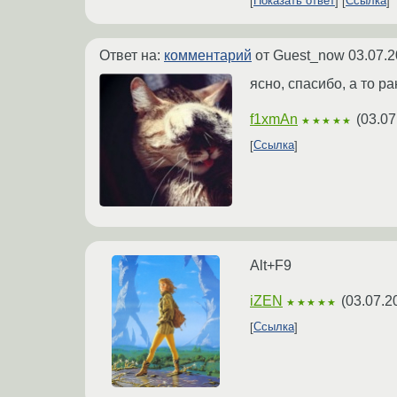
Показать ответ
Ссылка
Ответ на:
комментарий
от Guest_now
03.07.2
ясно, спасибо, а то ра
f1xmAn
(
03.07
★★★★★
Ссылка
Alt+F9
iZEN
(
03.07.2
★★★★★
Ссылка