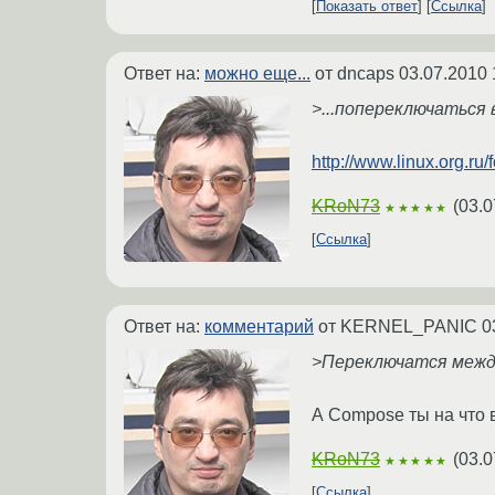
Показать ответ
Ссылка
Ответ на:
можно еще...
от dncaps
03.07.2010 
>...попереключаться 
http://www.linux.org.r
KRoN73
(
03.0
★★★★★
Ссылка
Ответ на:
комментарий
от KERNEL_PANIC
0
>Переключатся между
А Compose ты на что 
KRoN73
(
03.0
★★★★★
Ссылка