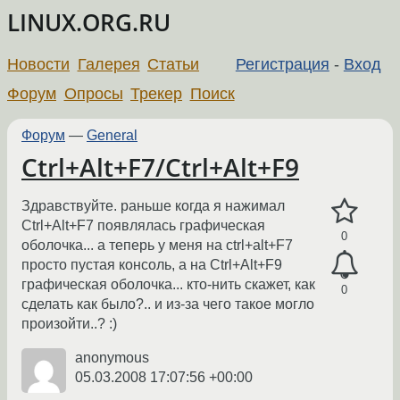
LINUX.ORG.RU
Новости
Галерея
Статьи
Регистрация
-
Вход
Форум
Опросы
Трекер
Поиск
Форум
—
General
Ctrl+Alt+F7/Ctrl+Alt+F9
Здравствуйте. раньше когда я нажимал
Ctrl+Alt+F7 появлялась графическая
0
оболочка... а теперь у меня на ctrl+alt+F7
просто пустая консоль, а на Ctrl+Alt+F9
графическая оболочка... кто-нить скажет, как
0
сделать как было?.. и из-за чего такое могло
произойти..? :)
anonymous
05.03.2008 17:07:56 +00:00