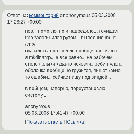
Ответ на:
комментарий
от anonymous
05.03.2008
17:26:27 +00:00
неа... помогло, но и навредило.. я очищал
tmp залогинился рутом... выполнил rm -rf
/tmp/
оказалось, оно снесло вообще папку /tmp...
я mkdir /tmp... а все равно... на рабочем
столе ярлыки куда-то исчезли.. ребутнулся...
оболочка вообще не грузится, пишет какие-
то ошибки... сейчас пишу под виндой...
в вобщем, наверно, переустановлю
систему...
anonymous
05.03.2008 17:41:47 +00:00
Показать ответы
Ссылка