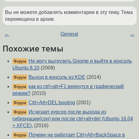
Вы не можете добавлять комментарии в эту тему. Тема
перемещена в архив.
←
General
→
Похожие темы
Не могу выгрузить Gnome и выйти в консоль
Форум
Ubuntu 8.10
(2009)
Выход в консоль из KDE
(2014)
Форум
как из ctrl+alt+F1 вернутся в графический
Форум
режим?
(2010)
Ctrl+Alt+DEL booting
(2001)
Форум
Исчезает курсор после выхода из
Форум
гибернации(сон) или после ctrl+alt+del (Ubuntu 16.04
+ XFCE).
(2016)
Почему не работает Ctrl+Alt+BackSpace в
Форум