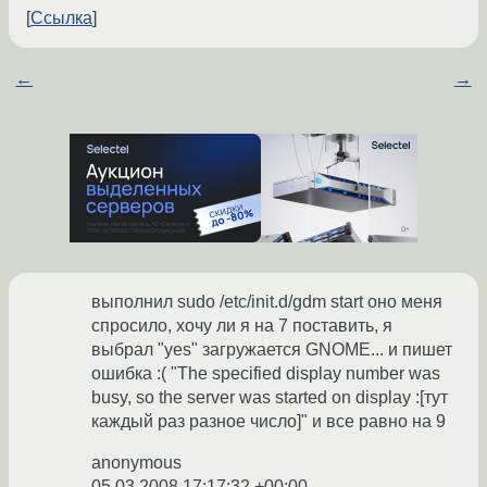
Ссылка
←
→
выполнил sudo /etc/init.d/gdm start оно меня
спросило, хочу ли я на 7 поставить, я
выбрал "yes" загружается GNOME... и пишет
ошибка :( "The specified display number was
busy, so the server was started on display :[тут
каждый раз разное число]" и все равно на 9
anonymous
05.03.2008 17:17:32 +00:00