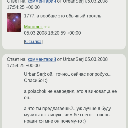
Ответ на:
комментарий
от UrbanSerj
05.03.2008
17:54:25 +00:00
1777, а вообще это обычный тролль
Muromec
☆☆
05.03.2008 18:20:59 +00:00
Ссылка
Ответ на:
комментарий
от UrbanSerj
05.03.2008
17:54:25 +00:00
UrbanSerj: ой.. точно.. сейчас попробую...
Спасибо! :)
а polachok не навредил, это я виноват ,а не
он...
а что ты предлагаешь?.. уж лучше я буду
мучиться с линукс, чем без него.... очень
нравится мне он почему-то :)