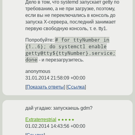
Дело в том, что systemd запускает getty по
требованию, а не при загрузке, поэтому,
если вы не переключались в консоль до
запуска X-сервера, последний занимает
первую свободную консоль, т. е. tty1.
# for ttyNumber in
Попробуйте:
{1..6}; do systemctl enable
getty@tty${ttyNumber}.service;
done
- и перезагрузитесь.
anonymous
31.01.2014 21:58:09 +00:00
Показать ответы
Ссылка
дай угадаю: запускаешь gdm?
Extraterrestrial
★★★★★
01.02.2014 14:43:56 +00:00