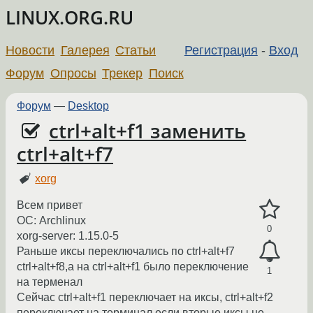
LINUX.ORG.RU
Новости
Галерея
Статьи
Регистрация
-
Вход
Форум
Опросы
Трекер
Поиск
Форум
—
Desktop
ctrl+alt+f1 заменить
ctrl+alt+f7
xorg
Всем привет
ОС: Archlinux
0
xorg-server: 1.15.0-5
Раньше иксы переключались по ctrl+alt+f7
ctrl+alt+f8,а на ctrl+alt+f1 было переключение
1
на терменал
Сейчас ctrl+alt+f1 переключает на иксы, ctrl+alt+f2
переключает на терминал если вторые иксы не