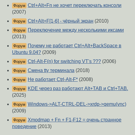
Ctrl+Alt+Fn не хочет переключать консоли
Форум
(2007)
Ctrl+Alt+F[1-6] - чёрный экран
(2010)
Форум
Переключение между несколькими иксами
Форум
(2013)
Почему не работает Ctrl+Alt+BackSpace в
Форум
Ubuntu 9.04?
(2009)
Ctrl-Alt-F(n) for switching VT's ???
(2006)
Форум
Смена tty терминала
(2018)
Форум
Не работает Ctrl-Alt-F*
(2008)
Форум
KDE через раз работают Alt+TAB и Ctrl+TAB.
Форум
(2025)
Windows->ALT-CTRL-DEL->xrdp->qemu(vnc)
Форум
(2009)
Xmodmap + Fn + F1-F12 = очень странное
Форум
поведение
(2013)