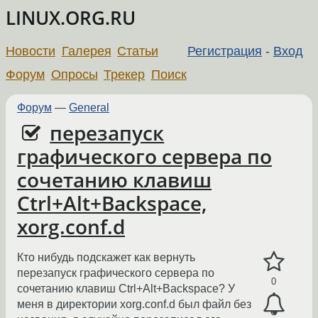
LINUX.ORG.RU
Новости
Галерея
Статьи
Регистрация
-
Вход
Форум
Опросы
Трекер
Поиск
Форум
—
General
перезапуск
графического сервера по
сочетанию клавиш
Ctrl+Alt+Backspace,
xorg.conf.d
Кто нибудь подскажет как вернуть
перезапуск графического сервера по
0
сочетанию клавиш Ctrl+Alt+Backspace? У
меня в директории xorg.conf.d был файл без