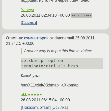
подошел, ну тот что через udev точно
Yaneya
26.08.2011 02:34:18 +00:00
автор топика
Ссылка
Ответ на:
комментарий
от damnemall
25.08.2011
21:24:15 +00:00
Another way is to put this line in xinitrc:
setxkbmap -option 
terminate:ctrl_alt_bksp
Какой ужас.
/etc/X11/xinit/Xkbmap ~/.Xkbmap
akk
★★★★★
26.08.2011 06:15:04 +00:00
Показать ответ
Ссылка