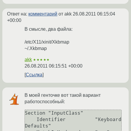
Ответ на:
комментарий
от akk
26.08.2011 06:15:04
+00:00
В смысле, два файла:
/etc/X11/xinit/Xkbmap
~/.Xkbmap
akk
★★★★★
26.08.2011 06:15:51 +00:00
Ссылка
В моей генточке вот такой вариант
работоспособный:
Section "InputClass"

    Identifier          "Keyboard 
Defaults"
