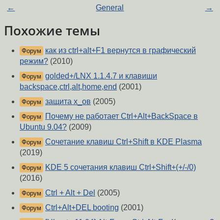
←
General
→
Похожие темы
как из ctrl+alt+F1 вернутся в графический
Форум
режим?
(2010)
golded+/LNX 1.1.4.7 и клавиши
Форум
backspace,ctrl,alt,home,end
(2001)
защита x_ов
(2005)
Форум
Почему не работает Ctrl+Alt+BackSpace в
Форум
Ubuntu 9.04?
(2009)
Сочетание клавиш Ctrl+Shift в KDE Plasma
Форум
(2019)
KDE 5 сочетания клавиш Ctrl+Shift+(+/-/0)
Форум
(2016)
Ctrl + Alt + Del
(2005)
Форум
Ctrl+Alt+DEL booting
(2001)
Форум