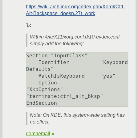
https://wiki.archlinux.org/index.php/Xorg#Ctrl-
Alt-Backspace_doesn.27t_work
Ъ:
Within /etc/X11/xorg.conf.d/10-evdev.conf,
simply add the following:
Section "InputClass"

    Identifier          "Keyboard 
Defaults"

    MatchIsKeyboard	"yes"

    Option              
"XkbOptions" 
"terminate:ctrl_alt_bksp"

EndSection
Note: On KDE, this system-wide setting has
no effect.
damnemall
★