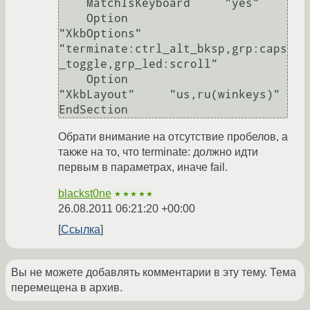
    MatchIsKeyboard     "yes"

    Option              
"XkbOptions"    
"terminate:ctrl_alt_bksp,grp:caps
_toggle,grp_led:scroll"

    Option              
"XkbLayout"     "us,ru(winkeys)"

Обрати внимание на отсутствие пробелов, а
также на то, что terminate: должно идти
первым в параметрах, иначе fail.
blackst0ne
★★★★★
26.08.2011 06:21:20 +00:00
Ссылка
Вы не можете добавлять комментарии в эту тему. Тема
перемещена в архив.