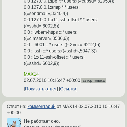
0 0 127.0.0.1:ipp *:* users:((«cupsd»,3295,4))
0 0 127.0.0.1:smtp *:* users:
((«sendmail»,3340,4))
0 0 127.0.0.1:x11-ssh-offset *:* users:
((«sshd»,6002,8))
0 0 :::wbem-https :::* users:
((«cimserver»,3536,6))
0 0 :::6001 :::* users:((«Xvnc»,9212,0))
0 0 :::ssh :::* users:((«sshd»,5047,3))
0 0 ::1:x11-ssh-offset :::* users:
((«sshd»,6002,9))
MAX14
02.07.2010 10:16:47 +00:00
автор топика
Показать ответ
Ссылка
Ответ на:
комментарий
от MAX14
02.07.2010 10:16:47
+00:00
Не работает оно.