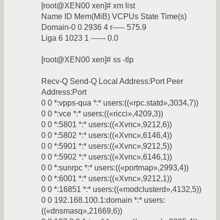
[root@XEN00 xen]# xm list
Name ID Mem(MiB) VCPUs State Time(s)
Domain-0 0 2936 4 r----- 575.9
Liga 6 1023 1 ------ 0.0
[root@XEN00 xen]# ss -tlp
Recv-Q Send-Q Local Address:Port Peer
Address:Port
0 0 *:vpps-qua *:* users:((«rpc.statd»,3034,7))
0 0 *:vce *:* users:((«ricci»,4209,3))
0 0 *:5801 *:* users:((«Xvnc»,9212,6))
0 0 *:5802 *:* users:((«Xvnc»,6146,4))
0 0 *:5901 *:* users:((«Xvnc»,9212,5))
0 0 *:5902 *:* users:((«Xvnc»,6146,1))
0 0 *:sunrpc *:* users:((«portmap»,2993,4))
0 0 *:6001 *:* users:((«Xvnc»,9212,1))
0 0 *:16851 *:* users:((«modclusterd»,4132,5))
0 0 192.168.100.1:domain *:* users:
((«dnsmasq»,21669,6))