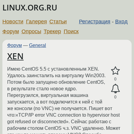
LINUX.ORG.RU
Новости
Галерея
Статьи
Регистрация
-
Вход
Форум
Опросы
Трекер
Поиск
Форум
—
General
XEN
Имею CentOS 5.5 с установленным XEN.
Удалось заинсталить на виртуалку Win2003.
0
Потом было запущено обновление CentOS,
в результате стало новое ядро.
Перегрузился, виртуальная машина
0
запускается, а вот подключится к ней с той
же консоли (по VNC) не получается. Пишет вот
что:«TCP/IP error VNC connection to hypervisor host
got refused or disconnected». Сейчас работаю с
рабочим столом CentOS ч.з. VNC удаленно. Может