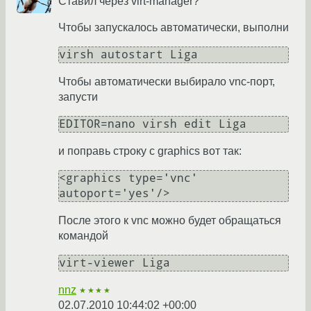
Ставил через virt-manager?
Чтобы запускалось автоматически, выполни
virsh autostart Liga
Чтобы автоматически выбирало vnc-порт,
запусти
EDITOR=nano virsh edit Liga
и поправь строку с graphics вот так:
<graphics type='vnc' 
autoport='yes'/>
После этого к vnc можно будет обращаться
командой
virt-viewer Liga
nnz
★★★★
02.07.2010 10:44:02 +00:00