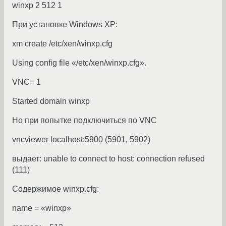
winxp 2 512 1
При установке Windows XP:
xm create /etc/xen/winxp.cfg
Using config file «/etc/xen/winxp.cfg».
VNC= 1
Started domain winxp
Но при попытке подключиться по VNC
vncviewer localhost:5900 (5901, 5902)
выдает: unable to connect to host: connection refused
(111)
Содержимое winxp.cfg:
name = «winxp»