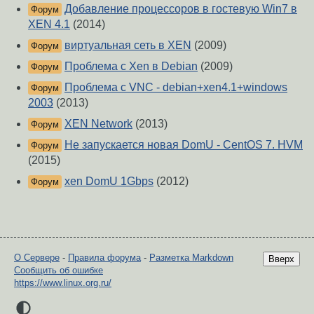
Добавление процессоров в гостевую Win7 в
Форум
XEN 4.1
(2014)
виртуальная сеть в XEN
(2009)
Форум
Проблема с Xen в Debian
(2009)
Форум
Проблема с VNC - debian+xen4.1+windows
Форум
2003
(2013)
XEN Network
(2013)
Форум
Не запускается новая DomU - CentOS 7. HVM
Форум
(2015)
xen DomU 1Gbps
(2012)
Форум
О Сервере
-
Правила форума
-
Разметка Markdown
Вверх
Сообщить об ошибке
https://www.linux.org.ru/