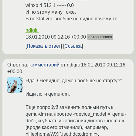
winxp 4 512 1 ------ 0.0
И по этому ману тоже.
В netstat vnc вообще не видно почему-то...
ndigiti
18.01.2010 09:12:16 +00:00
автор топика
Показать ответ
Ссылка
Ответ на:
комментарий
от ndigiti
18.01.2010 09:12:16
+00:00
Нда. Очевидно, домен вообще не стартует.
Ищи логи qemu-dm.
Еще попробуй заменить полный путь к
qemu-dm на простое «device_model = 'qemu-
dm'», и убрать из описания дисков «ioemu:»
(вроде как его отменили), например,
«file:/home/WXP.iso,hdc:cdrom,r».