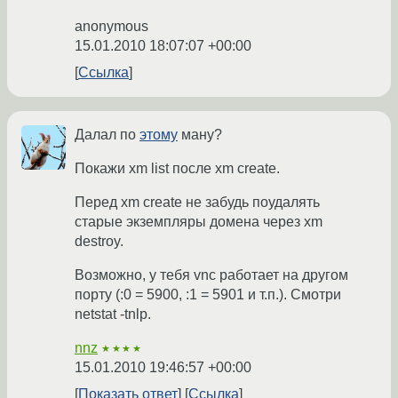
anonymous
15.01.2010 18:07:07 +00:00
Ссылка
Далал по
этому
ману?
Покажи xm list после xm create.
Перед xm create не забудь поудалять
старые экземпляры домена через xm
destroy.
Возможно, у тебя vnc работает на другом
порту (:0 = 5900, :1 = 5901 и т.п.). Смотри
netstat -tnlp.
nnz
★★★★
15.01.2010 19:46:57 +00:00
Показать ответ
Ссылка