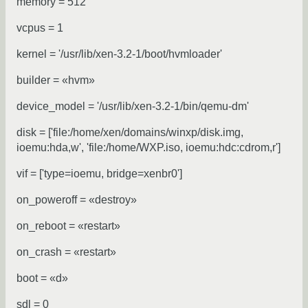
memory = 512
vcpus = 1
kernel = '/usr/lib/xen-3.2-1/boot/hvmloader'
builder = «hvm»
device_model = '/usr/lib/xen-3.2-1/bin/qemu-dm'
disk = ['file:/home/xen/domains/winxp/disk.img,
ioemu:hda,w', 'file:/home/WXP.iso, ioemu:hdc:cdrom,r']
vif = ['type=ioemu, bridge=xenbr0']
on_poweroff = «destroy»
on_reboot = «restart»
on_crash = «restart»
boot = «d»
sdl = 0