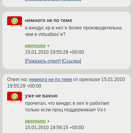
немного не по теме
а виндус хр в xen`е более производительна,
чем в virtualbox`е?
opensuse
★
15.01.2010 19:55:29 +00:00
Показать ответ
Ссылка
Ответ на:
немного не по теме
от opensuse
15.01.2010
19:55:29 +00:00
уже не важно
прочитал, что виндус в xen`е работает
только если проц поддерживает Vx-t
opensuse
★
15.01.2010 19:59:15 +00:00