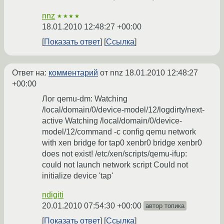
nnz
★★★★
18.01.2010 12:48:27 +00:00
Показать ответ
Ссылка
Ответ на:
комментарий
от nnz
18.01.2010 12:48:27
+00:00
Лог qemu-dm: Watching
/local/domain/0/device-model/12/logdirty/next-
active Watching /local/domain/0/device-
model/12/command -c config qemu network
with xen bridge for tap0 xenbr0 bridge xenbr0
does not exist! /etc/xen/scripts/qemu-ifup:
could not launch network script Could not
initialize device 'tap'
ndigiti
20.01.2010 07:54:30 +00:00
автор топика
Показать ответ
Ссылка