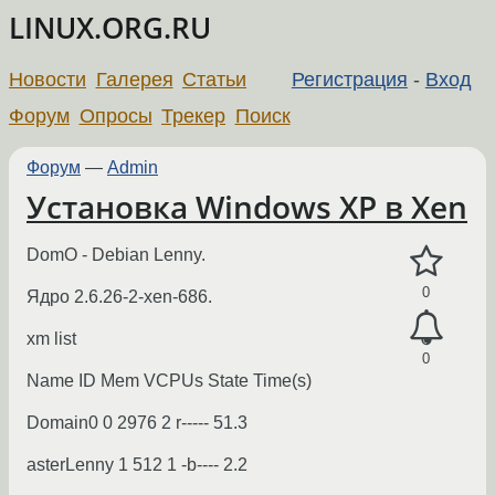
LINUX.ORG.RU
Новости
Галерея
Статьи
Регистрация
-
Вход
Форум
Опросы
Трекер
Поиск
Форум
—
Admin
Установка Windows XP в Xen
DomO - Debian Lenny.
0
Ядро 2.6.26-2-xen-686.
xm list
0
Name ID Mem VCPUs State Time(s)
Domain0 0 2976 2 r----- 51.3
asterLenny 1 512 1 -b---- 2.2