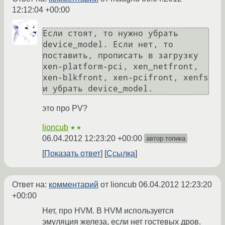
12:12:04 +00:00
Если стоят, то нужно убрать 
device_model. Если нет, то 
поставить, прописать в загрузку 
xen-platform-pci, xen_netfront, 
xen-blkfront, xen-pcifront, xenfs 
и убрать device_model.
это про PV?
lioncub
★★
06.04.2012 12:23:20 +00:00
автор топика
Показать ответ
Ссылка
Ответ на:
комментарий
от lioncub
06.04.2012 12:23:20
+00:00
Нет, про HVM. В HVM используется
эмуляция железа, если нет гостевых дров.