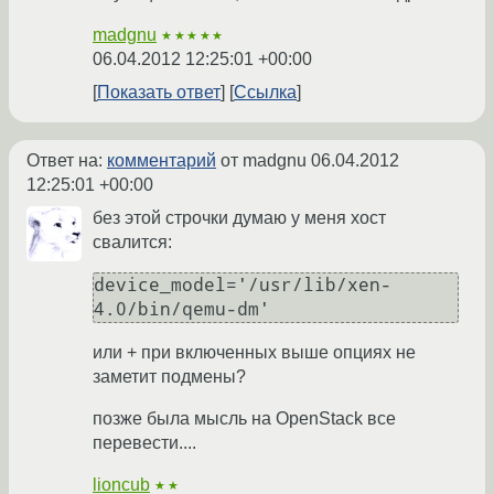
madgnu
★★★★★
06.04.2012 12:25:01 +00:00
Показать ответ
Ссылка
Ответ на:
комментарий
от madgnu
06.04.2012
12:25:01 +00:00
без этой строчки думаю у меня хост
свалится:
device_model='/usr/lib/xen-
4.0/bin/qemu-dm'
или + при включенных выше опциях не
заметит подмены?
позже была мысль на OpenStack все
перевести....
lioncub
★★