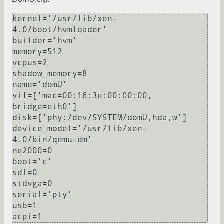
kernel='/usr/lib/xen-
4.0/boot/hvmloader'

builder='hvm'

memory=512

vcpus=2

shadow_memory=8

name='domU'

vif=['mac=00:16:3e:00:00:00, 
bridge=eth0']

disk=['phy:/dev/SYSTEM/domU,hda,w']

device_model='/usr/lib/xen-
4.0/bin/qemu-dm'

ne2000=0

boot='c'

sdl=0

stdvga=0

serial='pty'

usb=1
