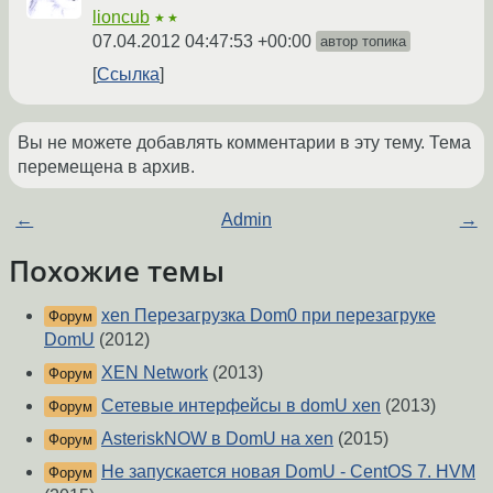
lioncub
★★
07.04.2012 04:47:53 +00:00
автор топика
Ссылка
Вы не можете добавлять комментарии в эту тему. Тема
перемещена в архив.
←
Admin
→
Похожие темы
xen Перезагрузка Dom0 при перезагруке
Форум
DomU
(2012)
XEN Network
(2013)
Форум
Сетевые интерфейсы в domU xen
(2013)
Форум
AsteriskNOW в DomU на xen
(2015)
Форум
Не запускается новая DomU - CentOS 7. HVM
Форум