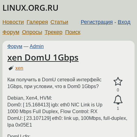
LINUX.ORG.RU
Новости
Галерея
Статьи
Регистрация
-
Вход
Форум
Опросы
Трекер
Поиск
Форум
—
Admin
xen DomU 1Gbps
xen
Как получить в DomU сетевой интерфейс
1Gbps, при условии, что в Dom0 1Gbps?
0
Debian, Xen4, HVM:
Dom0: [ 15.168413] igb: eth0 NIC Link is Up
1
1000 Mbps Full Duplex, Flow Control: RX
DomU: [ 23.107129] eth0: link up, 100Mbps, full-duplex,
lpa 0x05E1
DomU.cfg: