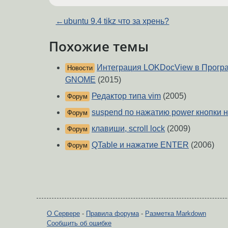
←
ubuntu 9.4 tikz что за хрень?
Похожие темы
Интеграция LOKDocView в Прогр
Новости
GNOME
(2015)
Редактор типа vim
(2005)
Форум
suspend по нажатию power кнопки 
Форум
клавиши, scroll lock
(2009)
Форум
QTable и нажатие ENTER
(2006)
Форум
О Сервере
-
Правила форума
-
Разметка Markdown
Сообщить об ошибке