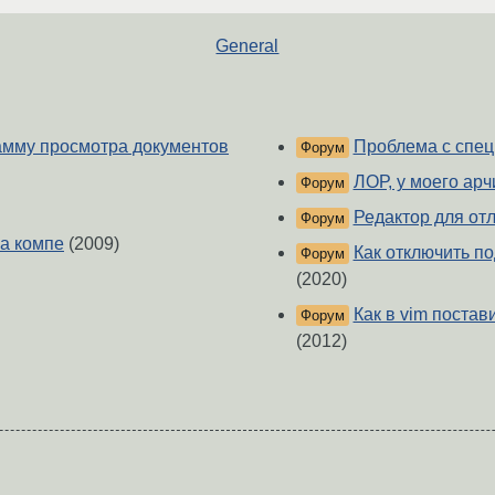
General
амму просмотра документов
Проблема с спец
Форум
ЛОР, у моего арч
Форум
Редактор для от
Форум
на компе
(2009)
Как отключить по
Форум
(2020)
Как в vim постав
Форум
(2012)