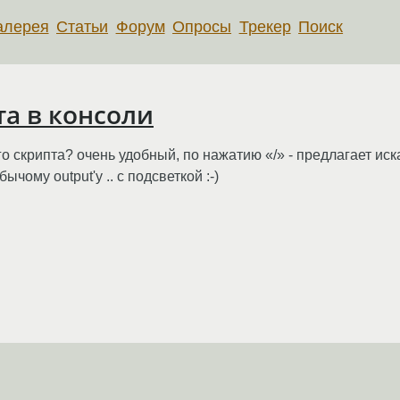
алерея
Статьи
Форум
Опросы
Трекер
Поиск
та в консоли
 скрипта? очень удобный, по нажатию «/» - предлагает искат
чому output'у .. с подсветкой :-)