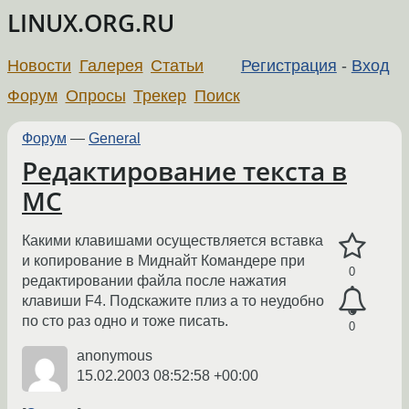
LINUX.ORG.RU
Новости
Галерея
Статьи
Регистрация
-
Вход
Форум
Опросы
Трекер
Поиск
Форум
—
General
Редактирование текста в
MC
Какими клавишами осуществляется вставка
и копирование в Миднайт Командере при
0
редактировании файла после нажатия
клавиши F4. Подскажите плиз а то неудобно
по сто раз одно и тоже писать.
0
anonymous
15.02.2003 08:52:58 +00:00