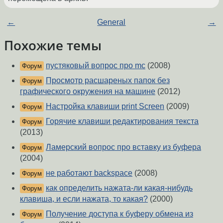
←
General
→
Похожие темы
пустяковый вопрос про mc
(2008)
Форум
Просмотр расшареных папок без
Форум
графического окружения на машине
(2012)
Настройка клавиши print Screen
(2009)
Форум
Горячие клавиши редактирования текста
Форум
(2013)
Ламерский вопрос про вставку из буфера
Форум
(2004)
не работают backspace
(2008)
Форум
как определить нажата-ли какая-нибудь
Форум
клавиша, и если нажата, то какая?
(2000)
Получение доступа к буферу обмена из
Форум