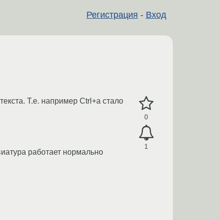
Регистрация
-
Вход
кста. Т.е. например Ctrl+a стало
0
1
авиатура работает нормально