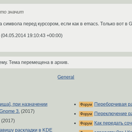
 что значит
 символа перед курсором, если как в emacs. Только вот в 
(
04.05.2014 19:10:43 +00:00
)
ему. Тема перемещена в архив.
General
авиша], при назначении
Переборчивая ра
Форум
 Gnome 3.
(2017)
Переключение ра
Форум
(2017)
Как передать со
Форум
лавишу раскладки в KDE