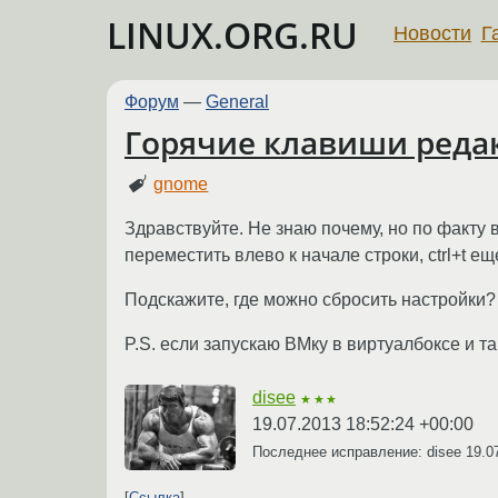
LINUX.ORG.RU
Новости
Г
Форум
—
General
Горячие клавиши реда
gnome
Здравствуйте. Не знаю почему, но по факту 
переместить влево к начале строки, ctrl+t ещ
Подскажите, где можно сбросить настройки?
P.S. если запускаю ВМку в виртуалбоксе и т
disee
★★★
19.07.2013 18:52:24 +00:00
Последнее исправление: disee
19.0
Ссылка