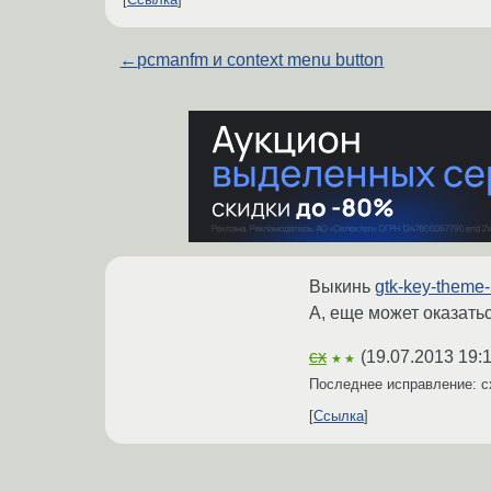
←
pcmanfm и context menu button
Выкинь
gtk-key-theme
А, еще может оказатьс
cx
(
19.07.2013 19:
★★
Последнее исправление: 
Ссылка