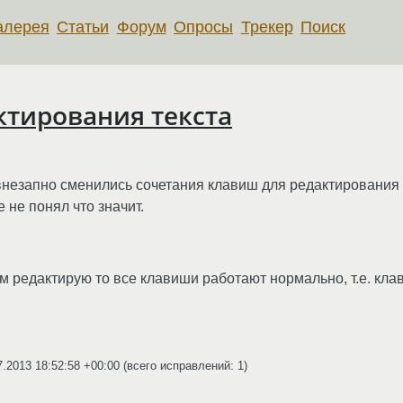
алерея
Статьи
Форум
Опросы
Трекер
Поиск
ктирования текста
внезапно сменились сочетания клавиш для редактирования те
е не понял что значит.
ам редактирую то все клавиши работают нормально, т.е. кл
7.2013 18:52:58 +00:00
(всего исправлений: 1)