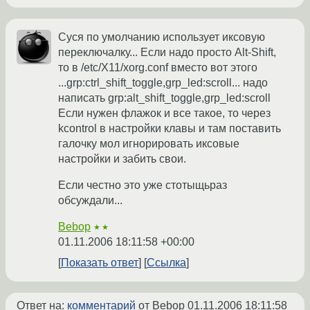
Суся по умолчанию использует иксовую
переключалку... Если надо просто Alt-Shift,
то в /etc/X11/xorg.conf вместо вот этого
...grp:ctrl_shift_toggle,grp_led:scroll... надо
написать grp:alt_shift_toggle,grp_led:scroll
Если нужен флажок и все такое, то через
kcontrol в настройки клавы и там поставить
галочку мол игнорировать иксовые
настройки и забить свои.
Если честно это уже стотыщьраз
обсуждали...
Bebop
★★
01.11.2006 18:11:58 +00:00
Показать ответ
Ссылка
Ответ на:
комментарий
от Bebop
01.11.2006 18:11:58