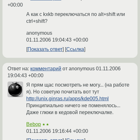
+00:00
А как с kxkb переключаться по alt+shift или
ctrl+shift?
anonymous
01.11.2006 19:04:43 +00:00
Показать ответ
Ссылка
Ответ на:
комментарий
от anonymous
01.11.2006
19:04:43 +00:00
Я прям щас посмотреть не могу... (на работе
я). Но советую почитать вот тут
http://unix.ginras.ru/apps/kde005.html
Принципиально ничего не поменялось...
Даже глюки в кедовой переключалке.
Bebop
★★
01.11.2006 19:16:44 +00:00