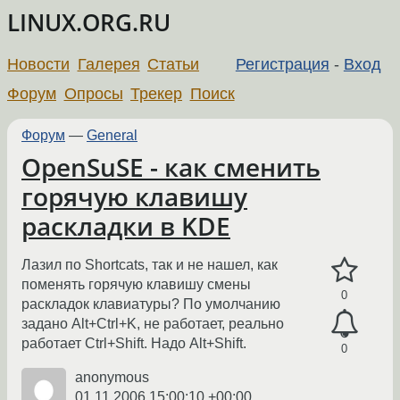
LINUX.ORG.RU
Новости
Галерея
Статьи
Регистрация
-
Вход
Форум
Опросы
Трекер
Поиск
Форум
—
General
OpenSuSE - как сменить
горячую клавишу
раскладки в KDE
Лазил по Shortcats, так и не нашел, как
поменять горячую клавишу смены
0
раскладок клавиатуры? По умолчанию
задано Alt+Ctrl+K, не работает, реально
работает Ctrl+Shift. Надо Alt+Shift.
0
anonymous
01.11.2006 15:00:10 +00:00