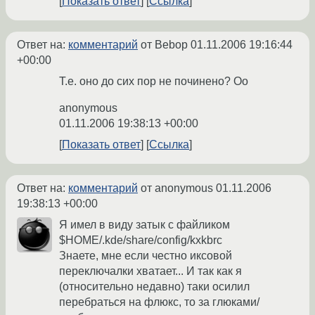
Показать ответ
Ссылка
Ответ на:
комментарий
от Bebop
01.11.2006 19:16:44
+00:00
Т.е. оно до сих пор не починено? Оо
anonymous
01.11.2006 19:38:13 +00:00
Показать ответ
Ссылка
Ответ на:
комментарий
от anonymous
01.11.2006
19:38:13 +00:00
Я имел в виду затык с файликом
$HOME/.kde/share/config/kxkbrc
Знаете, мне если честно иксовой
переключалки хватает... И так как я
(относительно недавно) таки осилил
перебраться на флюкс, то за глюками/