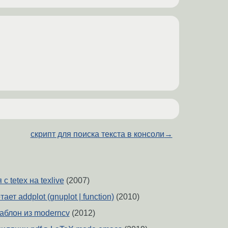
скрипт для поиска текста в консоли
→
с tetex на texlive
(2007)
тает addplot (gnuplot | function)
(2010)
аблон из moderncv
(2012)