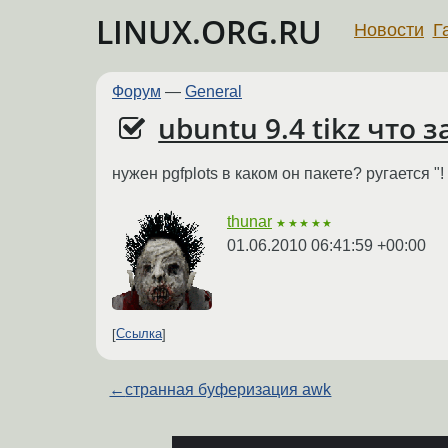
LINUX.ORG.RU
Новости
Г
Форум
—
General
ubuntu 9.4 tikz что з
нужен pgfplots в каком он пакете? ругается "! L
thunar
★★★★★
01.06.2010 06:41:59 +00:00
Ссылка
←
странная буферизация awk