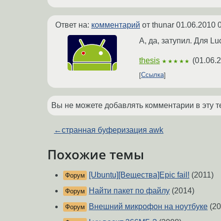
Ответ на:
комментарий
от thunar
01.06.2010 
А, да, затупил. Для Lu
thesis
(
01.06.
★★★★★
Ссылка
Вы не можете добавлять комментарии в эту т
←
странная буферизация awk
Похожие темы
[Ubuntu][Вещества]Epic fail!
(2011)
Форум
Найти пакет по файлу
(2014)
Форум
Внешний микрофон на ноутбуке
(20
Форум