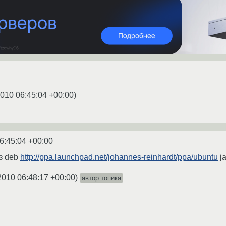
2010 06:45:04 +00:00
)
6:45:04 +00:00
з deb
http://ppa.launchpad.net/johannes-reinhardt/ppa/ubuntu
ja
2010 06:48:17 +00:00
)
автор топика