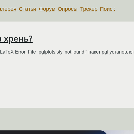
алерея
Статьи
Форум
Опросы
Трекер
Поиск
а хрень?
aTeX Error: File `pgfplots.sty' not found." пакет pgf установле