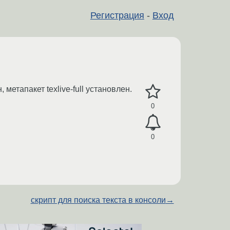
Регистрация
-
Вход
н, метапакет texlive-full установлен.
0
0
скрипт для поиска текста в консоли
→