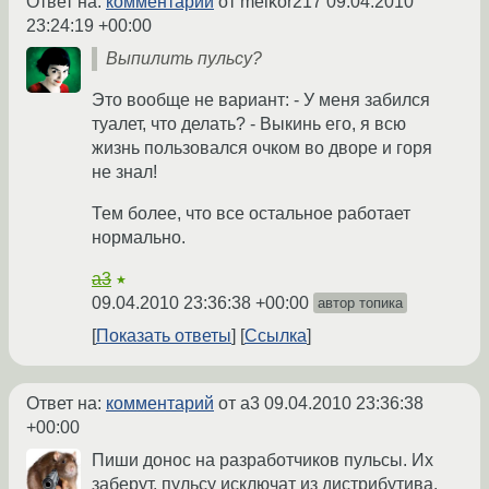
Ответ на:
комментарий
от melkor217
09.04.2010
23:24:19 +00:00
Выпилить пульсу?
Это вообще не вариант: - У меня забился
туалет, что делать? - Выкинь его, я всю
жизнь пользовался очком во дворе и горя
не знал!
Тем более, что все остальное работает
нормально.
a3
★
09.04.2010 23:36:38 +00:00
автор топика
Показать ответы
Ссылка
Ответ на:
комментарий
от a3
09.04.2010 23:36:38
+00:00
Пиши донос на разработчиков пульсы. Их
заберут, пульсу исключат из дистрибутива,