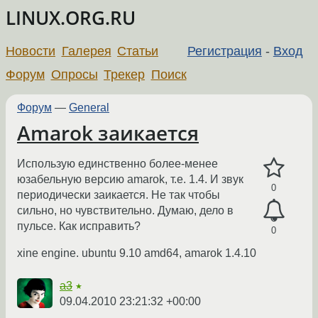
LINUX.ORG.RU
Новости
Галерея
Статьи
Регистрация
-
Вход
Форум
Опросы
Трекер
Поиск
Форум
—
General
Amarok заикается
Использую единственно более-менее
юзабельную версию amarok, т.е. 1.4. И звук
0
периодически заикается. Не так чтобы
сильно, но чувствительно. Думаю, дело в
пульсе. Как исправить?
0
xine engine. ubuntu 9.10 amd64, amarok 1.4.10
a3
★
09.04.2010 23:21:32 +00:00