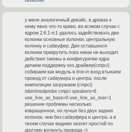
у меня аналогичный девайс. в дровах к
нему явно что-то криво. во всяком случае с
ядром 2.6.1-rc1 удалось задействовать две
колонки основные колонки, центральную
колонку и сабвуфер. Две оставшихся
колонки прикрутить пока никак не выходит.
действия таковы в конфигурилке ядра
делаем поддержку oss драйвер(cmpci)
собираем как модуль в line-in вход втыкаем
провод от сабвувера и центра. после
компиляции загружаем (cmpci)
/sbin/modprobe cmpci speakers=6
use_line_as_bass=0 use_line_as_rear=1
решение проблемы несколько
извращенное, но лучше без двух задних
колонок, чем без сабвуфера и центра. а в
твоем случае видимо хватит простой по
другому воткнуть провода =)