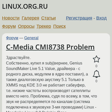
LINUX.ORG.RU
Новости
Галерея
Статьи
Регистрация
-
Вход
Форум
Опросы
Трекер
Поиск
Форум
—
General
C-Media CMI8738 Problem
Здраствуйте.
Собственно, купил я subj(вернее, Genius
0
SoundMaker Live 5.1 Value, драйвера - с
родного диска, модулем в ядро поставил), а
также диалоговскую акустику 5.1 Только в
0
XMMS под KDE 3.0 не работает сабвуфер,
т.е. низкие частоты воспроизводят сателлиты
вместо него. Проблема, судя по всему, в том, что
звук не распределяется по каналам (система
подключена к звуковухе 3-мя проводами) Linux -