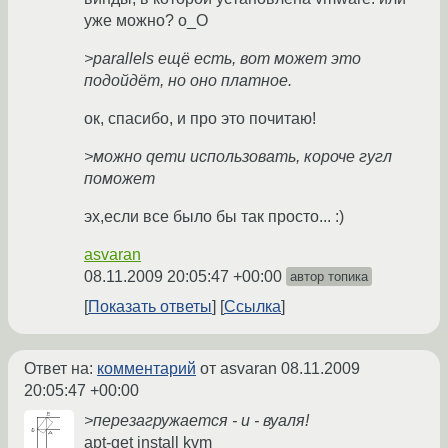
уже можно? о_О
>parallels ещё есть, вот может это
подойдёт, но оно платное.
ок, спасибо, и про это почитаю!
>можно qemu использовать, короче гугл
поможет
эх,если все было бы так просто... :)
asvaran
08.11.2009 20:05:47 +00:00
автор топика
Показать ответы
Ссылка
Ответ на:
комментарий
от asvaran
08.11.2009
20:05:47 +00:00
>перезагружается - и - вуаля!
apt-get install kvm