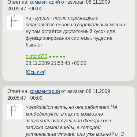
Ответ на:
комментарий
от asvaran
08.11.2009
20:05:47 +00:00
>и - вуаля! - после перезагрузки
становится одной из виртуальных машин.
ну там остаётся достаточный кусок для
функционирования системы, чудес не
бывает
dimon555
★★★★★
08.11.2009 21:53:43 +00:00
Ссылка
Ответ на:
комментарий
от asvaran
08.11.2009
20:05:47 +00:00
>workstation есть, но она работает НА
винде/линуксе. в них не возможно
запустиль виртуальной федоры без
запуска самой винды, в которой
установлена vmware. или уже можно? о_О