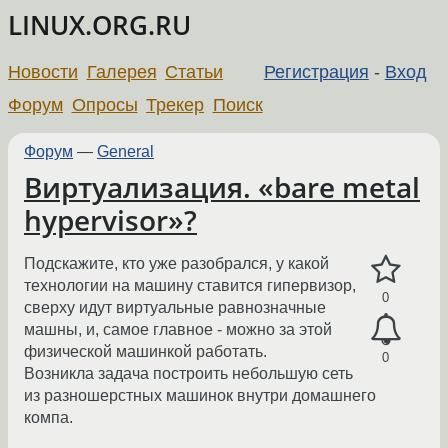
LINUX.ORG.RU
Новости
Галерея
Статьи
Регистрация
-
Вход
Форум
Опросы
Трекер
Поиск
Форум
—
General
Виртуализация. «bare metal
hypervisor»?
Подскажите, кто уже разобрался, у какой
технологии на машину ставится гипервизор,
0
сверху идут виртуальные равнозначные
машны, и, самое главное - можно за этой
физической машинкой работать.
0
Возникла задача построить небольшую сеть
из разношерстных машинок внутри домашнего
компа.