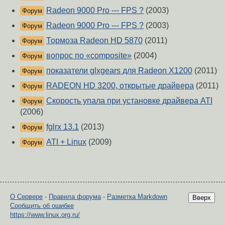
Radeon 9000 Pro --- FPS ?
(2003)
Форум
Radeon 9000 Pro --- FPS ?
(2003)
Форум
Тормоза Radeon HD 5870
(2011)
Форум
вопрос по «composite»
(2004)
Форум
показатели glxgears для Radeon X1200
(2011)
Форум
RADEON HD 3200, открытые драйвера
(2011)
Форум
Скорость упала при установке драйвера ATI
Форум
(2006)
fglrx 13.1
(2013)
Форум
ATI + Linux
(2009)
Форум
О Сервере
-
Правила форума
-
Разметка Markdown
Вверх
Сообщить об ошибке
https://www.linux.org.ru/