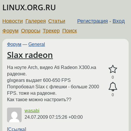
LINUX.ORG.RU
Новости
Галерея
Статьи
Регистрация
-
Вход
Форум
Опросы
Трекер
Поиск
Форум
—
General
Slax radeon
На ноуте Arch, видео Ati Radeon X300.на
радеоне.
0
glxgears выдает 600-650 FPS
Попробовал Slax с флешки - больше 2000
FPS. тоже на радеоне.
0
Как такое можно настроить??
wasabi
24.07.2009 07:15:26 +00:00
Ссылка