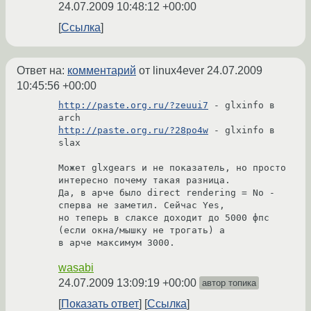
24.07.2009 10:48:12 +00:00
Ссылка
Ответ на:
комментарий
от linux4ever
24.07.2009
10:45:56 +00:00
http://paste.org.ru/?zeuui7
 - glxinfo в 
http://paste.org.ru/?28po4w
 - glxinfo в 
slax

Может glxgears и не показатель, но просто 
интересно почему такая разница.

Да, в арче было direct rendering = No - 
сперва не заметил. Сейчас Yes,

но теперь в слаксе доходит до 5000 фпс 
(если окна/мышку не трогать) а

wasabi
24.07.2009 13:09:19 +00:00
автор топика
Показать ответ
Ссылка