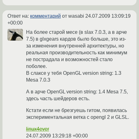
Ответ на:
комментарий
от wasabi
24.07.2009 13:09:19
+00:00
На более старой месе (в slax 7.0.3, а в арче
7.5) в glxgears кардов было больше, это из-
за изменения внутренней архитектуры, но
реальная производительность как минимум
не пострадала и возможностей стало
поболее.
В слаксе у тебя OpenGL version string: 1.3
Mesa 7.0.3
А в арче OpenGL version string: 1.4 Mesa 7.5,
здесь часть шейдеров есть.
Кстати если не брезгуешь гитом, появилась
экспериментальная ветка с opengl 2 и GLSL.
linux4ever
24.07.2009 13:29:18 +00:00