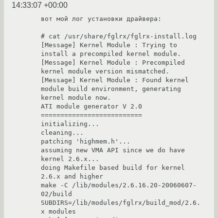
14:33:07 +00:00
вот мой лог установки драйвера:

# cat /usr/share/fglrx/fglrx-install.log 

[Message] Kernel Module : Trying to 
install a precompiled kernel module.

[Message] Kernel Module : Precompiled 
kernel module version mismatched.

[Message] Kernel Module : Found kernel 
module build environment, generating 
kernel module now.

ATI module generator V 2.0

==========================

initializing...

cleaning...

patching 'highmem.h'...

assuming new VMA API since we do have 
kernel 2.6.x...

doing Makefile based build for kernel 
2.6.x and higher

make -C /lib/modules/2.6.16.20-20060607-
02/build 
SUBDIRS=/lib/modules/fglrx/build_mod/2.6.
x modules
