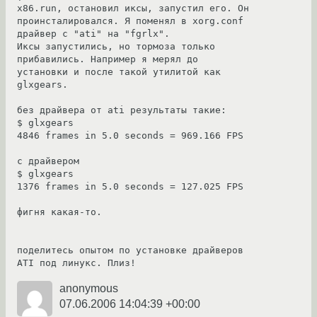
x86.run, остановил иксы, запустил его. Он 
проинсталировался. Я поменял в xorg.conf 
драйвер с "ati" на "fgrlx".

Иксы запустились, но тормоза только 
прибавились. Например я мерял до 
установки и после такой утилитой как 
glxgears.

без драйвера от ati результаты такие:

$ glxgears 

4846 frames in 5.0 seconds = 969.166 FPS

с драйвером

$ glxgears 

1376 frames in 5.0 seconds = 127.025 FPS

фигня какая-то.

поделитесь опытом по установке драйверов 
ATI под линукс. Плиз!
anonymous
07.06.2006 14:04:39 +00:00