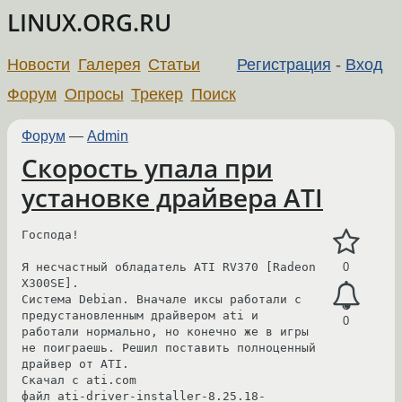
LINUX.ORG.RU
Новости
Галерея
Статьи
Регистрация
-
Вход
Форум
Опросы
Трекер
Поиск
Форум
—
Admin
Скорость упала при
установке драйвера ATI
Господа!

Я несчастный обладатель ATI RV370 [Radeon 
0
X300SE].

Система Debian. Вначале иксы работали с 
предустановленным драйвером ati и 
0
работали нормально, но конечно же в игры 
не поиграешь. Решил поставить полноценный 
драйвер от ATI.

Скачал с ati.com 

файл ati-driver-installer-8.25.18-