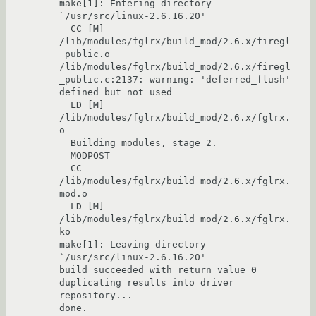
make[1]: Entering directory 
`/usr/src/linux-2.6.16.20'

  CC [M]  
/lib/modules/fglrx/build_mod/2.6.x/firegl
_public.o

/lib/modules/fglrx/build_mod/2.6.x/firegl
_public.c:2137: warning: 'deferred_flush' 
defined but not used

  LD [M]  
/lib/modules/fglrx/build_mod/2.6.x/fglrx.
o

  Building modules, stage 2.

  MODPOST

  CC      
/lib/modules/fglrx/build_mod/2.6.x/fglrx.
mod.o

  LD [M]  
/lib/modules/fglrx/build_mod/2.6.x/fglrx.
ko

make[1]: Leaving directory 
`/usr/src/linux-2.6.16.20'

build succeeded with return value 0

duplicating results into driver 
repository...

done.
