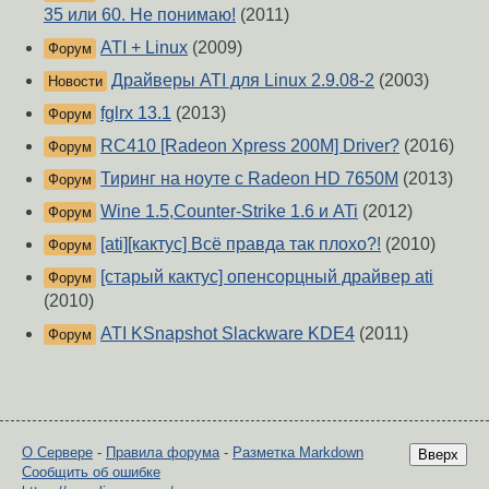
35 или 60. Не понимаю!
(2011)
ATI + Linux
(2009)
Форум
Драйверы ATI для Linux 2.9.08-2
(2003)
Новости
fglrx 13.1
(2013)
Форум
RC410 [Radeon Xpress 200M] Driver?
(2016)
Форум
Тиринг на ноуте с Radeon HD 7650M
(2013)
Форум
Wine 1.5,Counter-Strike 1.6 и ATi
(2012)
Форум
[ati][кактус] Всё правда так плохо?!
(2010)
Форум
[старый кактус] опенсорцный драйвер ati
Форум
(2010)
ATI KSnapshot Slackware KDE4
(2011)
Форум
О Сервере
-
Правила форума
-
Разметка Markdown
Вверх
Сообщить об ошибке