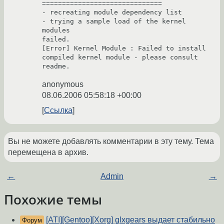
==============================

- recreating module dependency list

- trying a sample load of the kernel 
modules

failed.

[Error] Kernel Module : Failed to install 
compiled kernel module - please consult 
readme.
anonymous
08.06.2006 05:58:18 +00:00
Ссылка
Вы не можете добавлять комментарии в эту тему. Тема
перемещена в архив.
←
Admin
→
Похожие темы
[ATI][Gentoo][Xorg] glxgears выдает стабильно
Форум