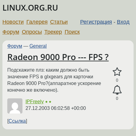
LINUX.ORG.RU
Новости
Галерея
Статьи
Регистрация
-
Вход
Форум
Опросы
Трекер
Поиск
Форум
—
General
Radeon 9000 Pro --- FPS ?
Подскажите плз: каким должно быть
значение FPS в glxgears для карточки
0
Radeon 9000 Pro?(аппаратное ускорение
конечно же включено).
0
IPFreely
★★
27.12.2003 06:02:58 +00:00
Ссылка