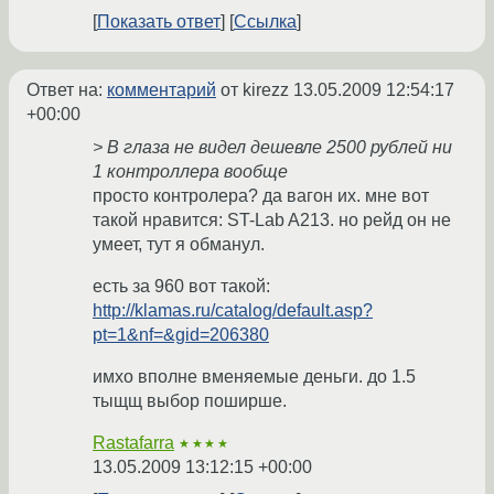
Показать ответ
Ссылка
Ответ на:
комментарий
от kirezz
13.05.2009 12:54:17
+00:00
> В глаза не видел дешевле 2500 рублей ни
1 контроллера вообще
просто контролера? да вагон их. мне вот
такой нравится: ST-Lab A213. но рейд он не
умеет, тут я обманул.
есть за 960 вот такой:
http://klamas.ru/catalog/default.asp?
pt=1&nf=&gid=206380
имхо вполне вменяемые деньги. до 1.5
тыщщ выбор поширше.
Rastafarra
★★★★
13.05.2009 13:12:15 +00:00