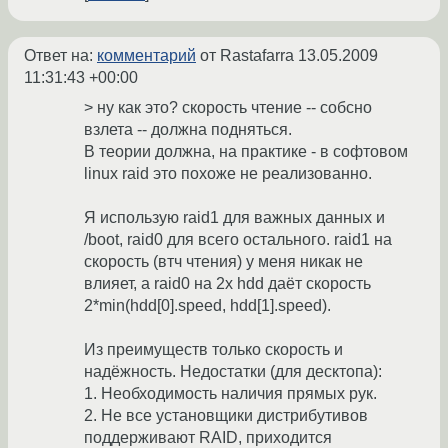
Ответ на:
комментарий
от Rastafarra
13.05.2009
11:31:43 +00:00
> ну как это? скорость чтение -- собсно
взлета -- должна подняться.
В теории должна, на практике - в софтовом
linux raid это похоже не реализованно.
Я использую raid1 для важных данных и
/boot, raid0 для всего остального. raid1 на
скорость (втч чтения) у меня никак не
влияет, а raid0 на 2х hdd даёт скорость
2*min(hdd[0].speed, hdd[1].speed).
Из преимуществ только скорость и
надёжность. Недостатки (для десктопа):
1. Необходимость наличия прямых рук.
2. Не все установщики дистрибутивов
поддерживают RAID, приходится