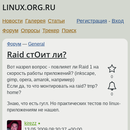
LINUX.ORG.RU
Новости
Галерея
Статьи
Регистрация
-
Вход
Форум
Опросы
Трекер
Поиск
Форум
—
General
Raid стОит ли?
Вот назрел вопрос - повлияет ли Raid 1 на
скорость работы приложений? (inkscape,
0
gimp, opera, amarok, например)
Если да, то что монтировать на raid? tmp?
home?
0
Знаю, что есть гугл. Но практических тестов по linux-
приложениям не нашел.
kirezz
★
13.05.2009 08:30:37 +00:00