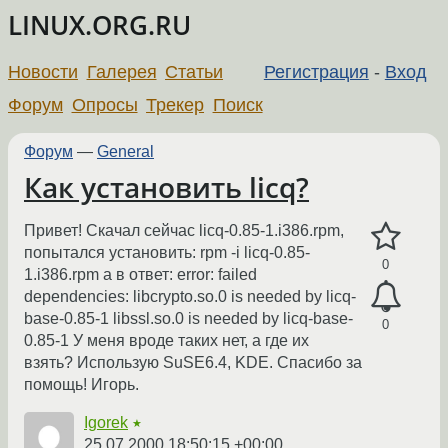
LINUX.ORG.RU
Новости
Галерея
Статьи
Регистрация
-
Вход
Форум
Опросы
Трекер
Поиск
Форум
—
General
Как установить licq?
Привет! Скачал сейчас licq-0.85-1.i386.rpm,
попытался установить: rpm -i licq-0.85-
0
1.i386.rpm а в ответ: error: failed
dependencies: libcrypto.so.0 is needed by licq-
base-0.85-1 libssl.so.0 is needed by licq-base-
0
0.85-1 У меня вроде таких нет, а где их
взять? Использую SuSE6.4, KDE. Спасибо за
помощь! Игорь.
Igorek
★
25.07.2000 18:50:15 +00:00