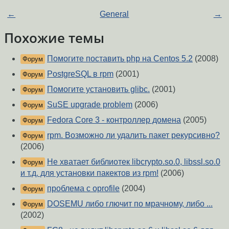
←
General
→
Похожие темы
Помогите поставить php на Centos 5.2
(2008)
Форум
PostgreSQL в rpm
(2001)
Форум
Помогите установить glibc.
(2001)
Форум
SuSE upgrade problem
(2006)
Форум
Fedora Core 3 - контроллер домена
(2005)
Форум
rpm. Возможно ли удалить пакет рекурсивно?
Форум
(2006)
Не хватает библиотек libcrypto.so.0, libssl.so.0
Форум
и т.д. для установки пакектов из rpm!
(2006)
проблема с oprofile
(2004)
Форум
DOSEMU либо глючит по мрачному, либо ...
Форум
(2002)