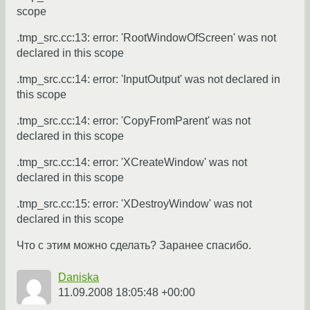
scope
.tmp_src.cc:13: error: 'RootWindowOfScreen' was not
declared in this scope
.tmp_src.cc:14: error: 'InputOutput' was not declared in
this scope
.tmp_src.cc:14: error: 'CopyFromParent' was not
declared in this scope
.tmp_src.cc:14: error: 'XCreateWindow' was not
declared in this scope
.tmp_src.cc:15: error: 'XDestroyWindow' was not
declared in this scope
Что с этим можно сделать? Заранее спасибо.
Daniska
11.09.2008 18:05:48 +00:00