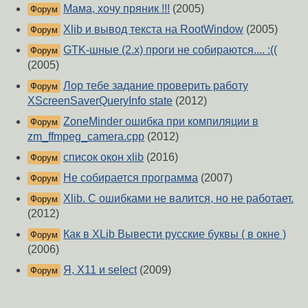
Мама, хочу пряник !!!
(2005)
Форум
Xlib и вывод текста на RootWindow
(2005)
Форум
GTK-шные (2.х) проги не собираются.... :((
Форум
(2005)
Лор тебе задание проверить работу
Форум
XScreenSaverQueryInfo state
(2012)
ZoneMinder ошибка при компиляции в
Форум
zm_ffmpeg_camera.cpp
(2012)
список окон xlib
(2016)
Форум
Не собирается программа
(2007)
Форум
Xlib. С ошибками не валится, но не работает.
Форум
(2012)
Как в XLib Вывести русские буквы ( в окне )
Форум
(2006)
Я, X11 и select
(2009)
Форум