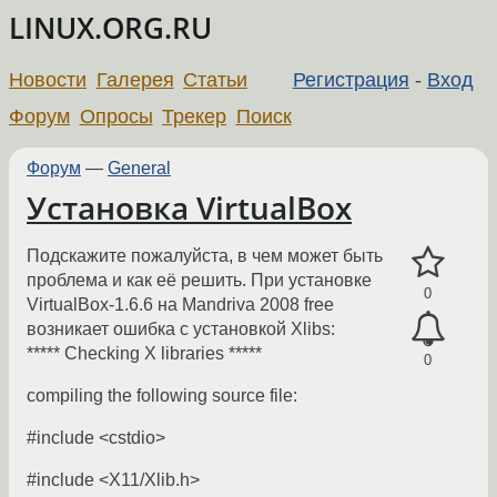
LINUX.ORG.RU
Новости
Галерея
Статьи
Регистрация
-
Вход
Форум
Опросы
Трекер
Поиск
Форум
—
General
Установка VirtualBox
Подскажите пожалуйста, в чем может быть
проблема и как её решить. При установке
0
VirtualBox-1.6.6 на Mandriva 2008 free
возникает ошибка с установкой Xlibs:
***** Checking X libraries *****
0
compiling the following source file:
#include <cstdio>
#include <X11/Xlib.h>