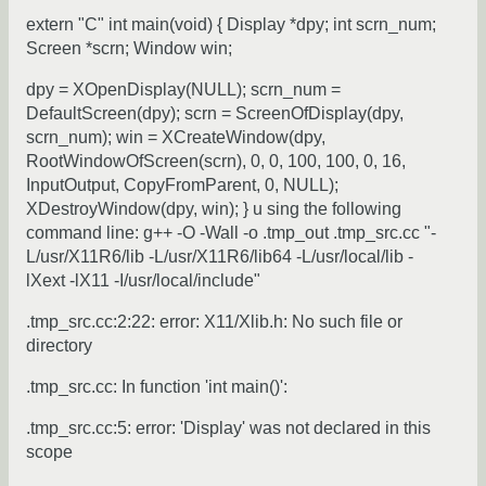
extern "C" int main(void) { Display *dpy; int scrn_num;
Screen *scrn; Window win;
dpy = XOpenDisplay(NULL); scrn_num =
DefaultScreen(dpy); scrn = ScreenOfDisplay(dpy,
scrn_num); win = XCreateWindow(dpy,
RootWindowOfScreen(scrn), 0, 0, 100, 100, 0, 16,
InputOutput, CopyFromParent, 0, NULL);
XDestroyWindow(dpy, win); } u sing the following
command line: g++ -O -Wall -o .tmp_out .tmp_src.cc "-
L/usr/X11R6/lib -L/usr/X11R6/lib64 -L/usr/local/lib -
lXext -lX11 -I/usr/local/include"
.tmp_src.cc:2:22: error: X11/Xlib.h: No such file or
directory
.tmp_src.cc: In function 'int main()':
.tmp_src.cc:5: error: 'Display' was not declared in this
scope