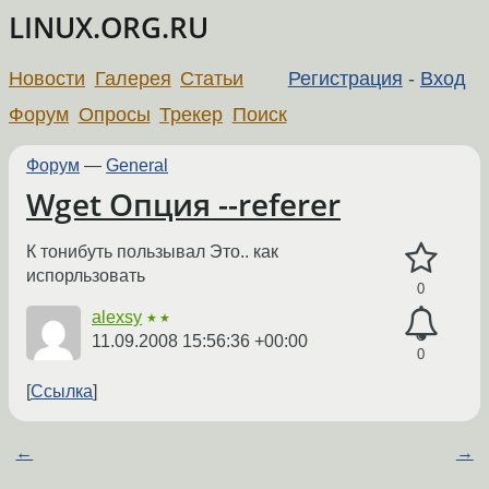
LINUX.ORG.RU
Новости
Галерея
Статьи
Регистрация
-
Вход
Форум
Опросы
Трекер
Поиск
Форум
—
General
Wget Опция --referer
К тонибуть пользывал Это.. как
испорльзовать
0
alexsy
★★
11.09.2008 15:56:36 +00:00
0
Ссылка
←
→