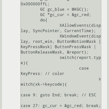
0x000000ffL;

	GC gc_blue = MKGC();

	GC *gc_cur = &gc_red;

	do{

		XAllowEvents(disp
lay, SyncPointer, CurrentTime);

		XWindowEvent(disp
lay, root_win, ButtonMotionMask | 
KeyPressMask| ButtonPressMask | 
ButtonReleaseMask, &report);

		switch(report.typ
e){

			case 
KeyPress: // color

				s
witch(xk->keycode){

case 9: goto End; break; // ESC

case 27: gc_cur = &gc_red; break; 