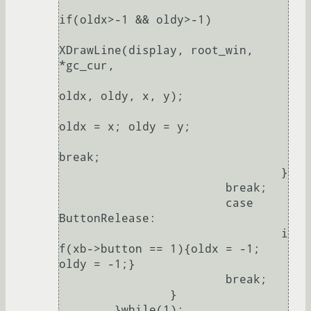
if(oldx>-1 && oldy>-1)

XDrawLine(display, root_win, 
*gc_cur,

oldx, oldy, x, y);

oldx = x; oldy = y;

break;

				}

			break;

			case 
ButtonRelease:

				i
f(xb->button == 1){oldx = -1; 
oldy = -1;}

			break;

		}

	}while(1);
