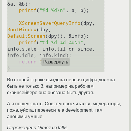
&a, &b);

printf
(
"%d %d\n"
, a, b);

XScreenSaverQueryInfo
(dpy, 
RootWindow
(dpy, 
DefaultScreen
(dpy)), &info);

printf
(
"%d %d %d %d\n"
, 
info.state, info.til_or_since, 
info.idle, info.kind);

return
0
;

Развернуть
Во второй строке выхдопа первая цифра должна
быть не только 3, например на рабочем
скринсейвере она обязана быть другая.
А я пошел спать. Совсем просчитался, модераторы,
пожалуйста, перенесите а development, там
анонимы умные.
Перемещено Dimez из talks