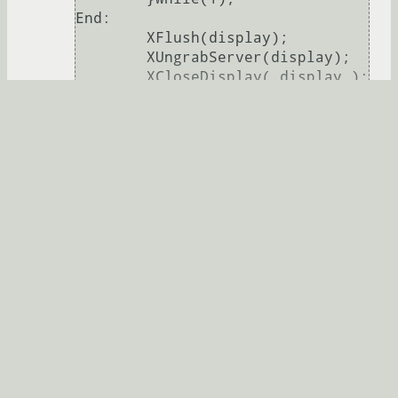
End:

	XFlush(display);

	XUngrabServer(display);

	XCloseDisplay( display );

	return 0;

Развернуть
Eddy_Em
☆☆☆☆☆
28.11.2012 19:23:52 +00:00
Последнее исправление: Eddy_Em
28.11.2012
19:27:45 +00:00
(всего
исправлений: 1
)
Показать ответ
Ссылка
Ответ на:
комментарий
от Eddy_Em
28.11.2012
19:23:52 +00:00
что это за портянка не нужной хрени?
bhfq
★★★★★
28.11.2012 20:28:53 +00:00
автор топика