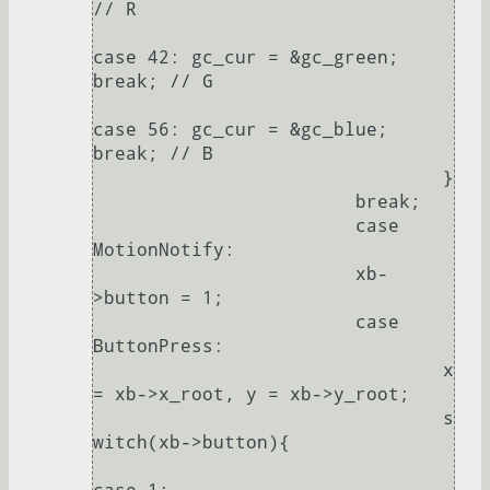
// R

case 42: gc_cur = &gc_green; 
break; // G

case 56: gc_cur = &gc_blue; 
break; // B

				}

			break;

			case 
MotionNotify:

			xb-
>button = 1;

			case 
ButtonPress:

				x 
= xb->x_root, y = xb->y_root;

				s
witch(xb->button){
