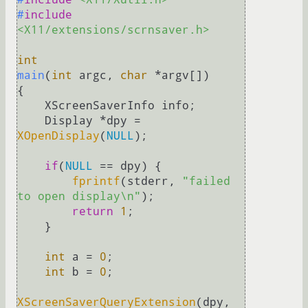
#
include
<X11/extensions/scrnsaver.h>
int
main
(
int
 argc, 
char
 *argv[])
{

    XScreenSaverInfo info;

    Display *dpy = 
XOpenDisplay
(
NULL
);

if
(
NULL
 == dpy) {

fprintf
(stderr, 
"failed 
to open display\n"
);

return
1
;

    }

int
 a = 
0
;

int
 b = 
0
;

XScreenSaverQueryExtension
(dpy, 