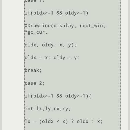
case 1:

if(oldx>-1 && oldy>-1)

XDrawLine(display, root_win, 
*gc_cur,

oldx, oldy, x, y);

oldx = x; oldy = y;

break;

case 2:

if(oldx>-1 && oldy>-1){

int lx,ly,rx,ry;

lx = (oldx < x) ? oldx : x;
