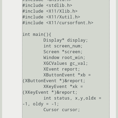
#include <stdlib.h>

#include <X11/Xlib.h>

#include <X11/Xutil.h>

#include <X11/cursorfont.h>

int main(){

	Display* display;

	int screen_num;

	Screen *screen;

	Window root_win;

	XGCValues gc_val;

	XEvent report;

	XButtonEvent *xb = 
(XButtonEvent *)&report;

	XKeyEvent *xk = 
(XKeyEvent *)&report;

	int status, x,y,oldx = 
-1, oldy = -1;

	Cursor cursor;
