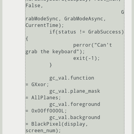
False,

				G
rabModeSync, GrabModeAsync, 
CurrentTime);

	if(status != GrabSuccess)
{

		perror("Can't 
grab the keyboard");

		exit(-1);

	}

	gc_val.function           
= GXxor;

	gc_val.plane_mask         
= AllPlanes;

	gc_val.foreground         
= 0x00ff0000L;

	gc_val.background         
= BlackPixel(display, 
screen_num);
