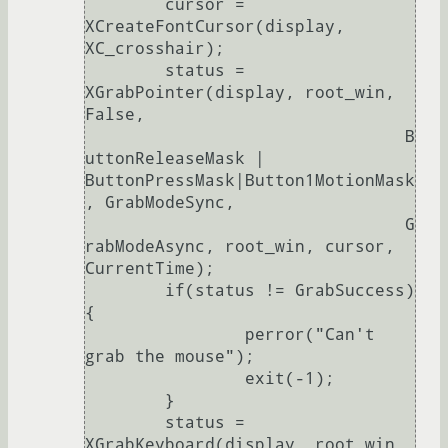
	cursor = 
XCreateFontCursor(display, 
XC_crosshair);

	status = 
XGrabPointer(display, root_win, 
False,

				B
uttonReleaseMask | 
ButtonPressMask|Button1MotionMask
, GrabModeSync,

				G
rabModeAsync, root_win, cursor, 
CurrentTime);

	if(status != GrabSuccess)
{

		perror("Can't 
grab the mouse");

		exit(-1);

	}

	status = 
XGrabKeyboard(display, root_win, 