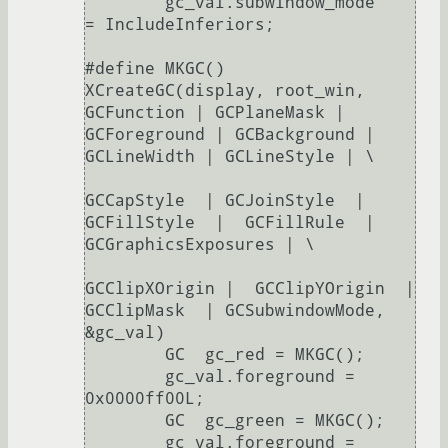
	gc_val.subwindow_mode     
= IncludeInferiors;

#define MKGC()  
XCreateGC(display, root_win, 
GCFunction | GCPlaneMask |  
GCForeground | GCBackground | 
GCLineWidth | GCLineStyle | \

GCCapStyle  | GCJoinStyle  |  
GCFillStyle  |  GCFillRule  |  
GCGraphicsExposures | \

GCClipXOrigin |  GCClipYOrigin  |  
GCClipMask  | GCSubwindowMode, 
&gc_val)

	GC  gc_red = MKGC();

	gc_val.foreground = 
0x0000ff00L;

	GC  gc_green = MKGC();

	gc_val.foreground = 