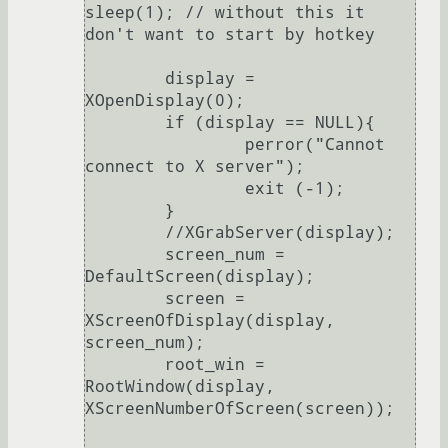
sleep(1); // without this it 
don't want to start by hotkey

	display = 
XOpenDisplay(0);

	if (display == NULL){

		perror("Cannot 
connect to X server");

		exit (-1);

	}

	//XGrabServer(display);

	screen_num = 
DefaultScreen(display);

	screen = 
XScreenOfDisplay(display, 
screen_num);

	root_win = 
RootWindow(display, 
XScreenNumberOfScreen(screen));
