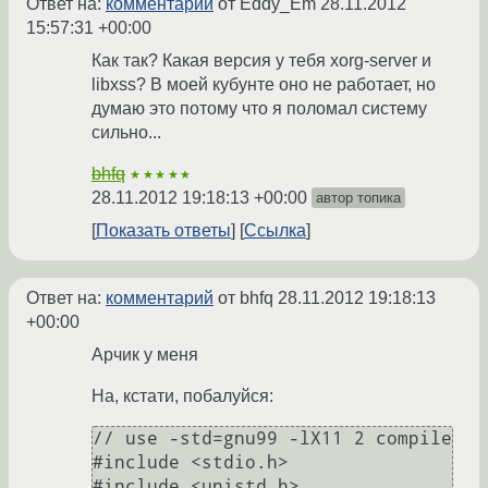
Ответ на:
комментарий
от Eddy_Em
28.11.2012
15:57:31 +00:00
Как так? Какая версия у тебя xorg-server и
libxss? В моей кубунте оно не работает, но
думаю это потому что я поломал систему
сильно...
bhfq
★★★★★
28.11.2012 19:18:13 +00:00
автор топика
Показать ответы
Ссылка
Ответ на:
комментарий
от bhfq
28.11.2012 19:18:13
+00:00
Арчик у меня
На, кстати, побалуйся:
// use -std=gnu99 -lX11 2 compile

#include <stdio.h>

#include <unistd.h>
