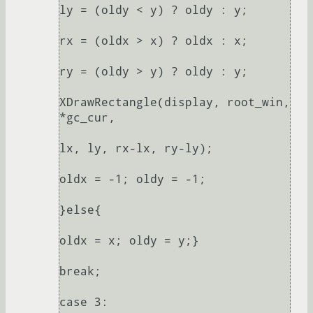
ly = (oldy < y) ? oldy : y;

rx = (oldx > x) ? oldx : x;

ry = (oldy > y) ? oldy : y;

XDrawRectangle(display, root_win, 
*gc_cur,

lx, ly, rx-lx, ry-ly);

oldx = -1; oldy = -1;

}else{

oldx = x; oldy = y;}

break;

case 3:
