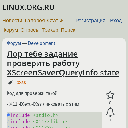
LINUX.ORG.RU
Новости
Галерея
Статьи
Регистрация
-
Вход
Форум
Опросы
Трекер
Поиск
Форум
—
Development
Лор тебе задание
проверить работу
XScreenSaverQueryInfo state
libxss
Код для проверки такой
0
-lX11 -lXext -lXss линковать с этим
#
include
<stdio.h>
1
#
include
<X11/Xlib.h>
#
include
<X11/Xutil.h>