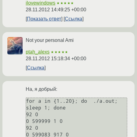
ilovewindows
★★★★★
28.11.2012 14:49:25 +00:00
Показать ответ
Ссылка
Not your personal Ami
ptah_alexs
★★★★★
28.11.2012 15:18:34 +00:00
Ссылка
На, я добрый:
for a in {1..20}; do  ./a.out; 
sleep 1; done

92 0

0 599999 1 0

92 0

0 599083 917 0
