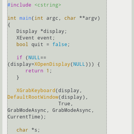
#
include
<cstring>
int
main
(
int
 argc, 
char
 **argv)
{

   Display *display;

   XEvent event;

bool
 quit = 
false
;

if
 (
NULL
==
(display=
XOpenDisplay
(
NULL
))) {

return
1
;

   }

XGrabKeyboard
(display, 
DefaultRootWindow
(display),

                 True, 
GrabModeAsync, GrabModeAsync, 
CurrentTime);

char
 *s;
