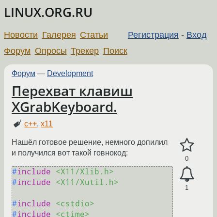
LINUX.ORG.RU
Новости
Галерея
Статьи
Регистрация
-
Вход
Форум
Опросы
Трекер
Поиск
Форум
—
Development
Перехват клавиш
XGrabKeyboard.
c++
,
x11
Нашёл готовое решение, немного допилил
и получился вот такой говнокод:
0
#
include
<X11/Xlib.h>
#
include
<X11/Xutil.h>
1
#
include
<cstdio>
#
include
<ctime>