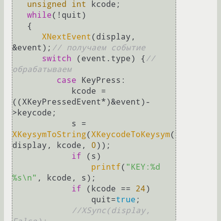
unsigned
int
 kcode;

while
(!quit)

   {

XNextEvent
(display, 
&event);
// получаем событие
switch
 (event.type) {
// 
обрабатываем
case
 KeyPress:

            kcode = 
((XKeyPressedEvent*)&event)-
>keycode;

            s = 
XKeysymToString
(
XKeycodeToKeysym
(
display, kcode, 
0
));

if
 (s) 

printf
(
"KEY:%d 
%s\n"
, kcode, s);

if
 (kcode == 
24
) 

                quit=
true
;

//XSync(display, 