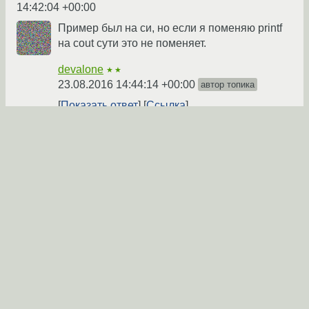
14:42:04 +00:00
Пример был на си, но если я поменяю printf
на cout сути это не поменяет.
devalone
★★
23.08.2016 14:44:14 +00:00
автор топика
Показать ответ
Ссылка
Ответ на:
комментарий
от devalone
23.08.2016
14:44:14 +00:00
Об чём видимо и вопрос :)
pon4ik
★★★★★
23.08.2016 15:19:14 +00:00
Ссылка
Вы не можете добавлять комментарии в эту тему. Тема
перемещена в архив.