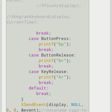
False);
//XFlush(display);
//XUngrabKeyboard(display, 
CurrentTime);
break
;

case
 ButtonPress:

printf
(
"bp"
);

break
;

case
 ButtonRelease:

printf
(
"br"
);

break
;

case
 KeyRelease:

printf
(
"kr"
);

break
;

default
:

break
;

      }

XSendEvent
(display, 
NULL
, 
0
, 
0
, &event);
//посылаем куда-то