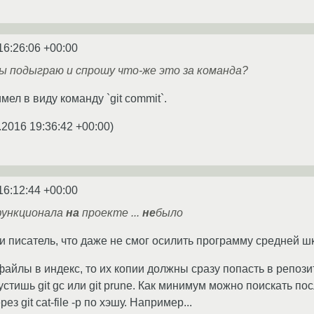
16:26:06 +00:00
-бы подыграю и спрошу что-же это за команда?
ел в виду команду `git commit`.
.2016 19:36:42 +00:00
)
16:12:44 +00:00
функционала
на
проекте ...
не
было
ни писатель, что даже не смог осилить программу средней 
айлы в индекс, то их копии должны сразу попасть в репозитор
устишь git gc или git prune. Как минимум можно поискать п
з git cat-file -p по хэшу. Например...