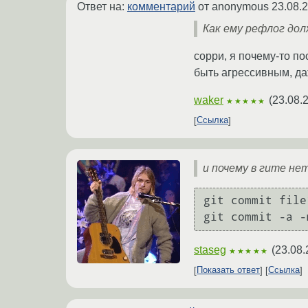
Ответ на:
комментарий
от anonymous
23.08.
Как ему рефлог дол
сорри, я почему-то по
быть агрессивным, да
waker
(
23.08.
★★★★★
Ссылка
и почему в гите не
git commit file
staseg
(
23.08.
★★★★★
Показать ответ
Ссылка