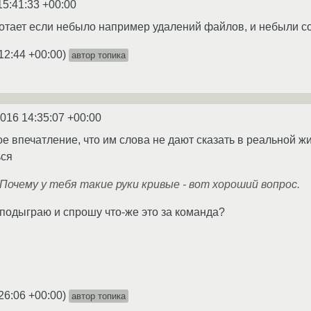
15:41:33 +00:00
 работает если небыло например удалений файлов, и небыли 
12:44 +00:00
)
автор топика
2016 14:35:07 +00:00
е впечатление, что им слова не дают сказать в реальной жи
ься
Почему у тебя такие руки кривые - вот хороший вопрос.
 подыграю и спрошу что-же это за команда?
26:06 +00:00
)
автор топика