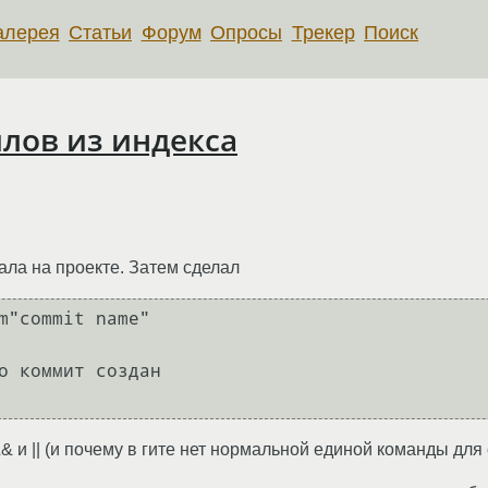
алерея
Статьи
Форум
Опросы
Трекер
Поиск
йлов из индекса
ла на проекте. Затем сделал
m"commit name"

о коммит создан

& и || (и почему в гите нет нормальной единой команды для