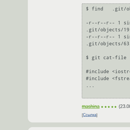
$ find   .git/o
-r--r--r-- 1 si
.git/objects/19
-r--r--r-- 1 si
.git/objects/63
$ git cat-file 
#include <iostre
#include <fstrea
...

mashina
(
23.0
★★★★★
Ссылка