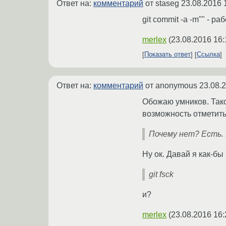
Ответ на:
комментарий
от staseg
23.08.2016 
git commit -a -m"" -
merlex
(
23.08.2016 16:
Показать ответ
Ссылка
Ответ на:
комментарий
от anonymous
23.08.
Обожаю умников. Тако
возможность отметит
Почему нет? Есть. 
Ну ок. Давай я как-бы
git fsck
и?
merlex
(
23.08.2016 16: