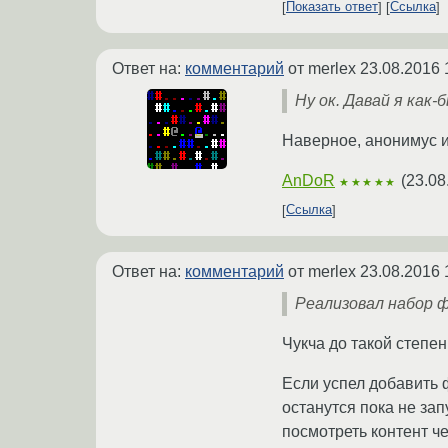
Показать ответ
Ссылка
Ответ на:
комментарий
от merlex
23.08.2016 
Ну ок. Давай я как
Наверное, анонимус им
AnDoR
(
23.08
★★★★★
Ссылка
Ответ на:
комментарий
от merlex
23.08.2016 
Реализовал набор 
Чукча до такой степе
Если успел добавить ф
останутся пока не зап
посмотреть контент чере