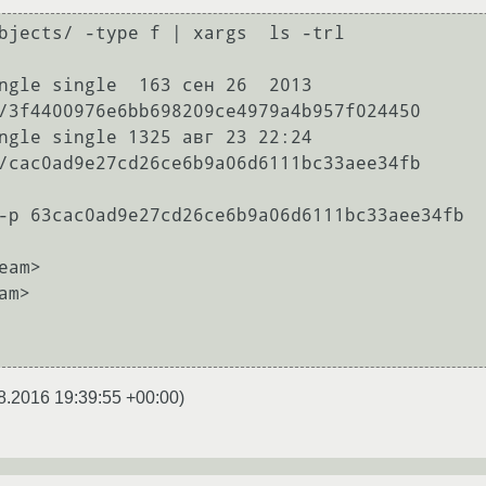
bjects/ -type f | xargs  ls -trl

ngle single  163 сен 26  2013 
/3f4400976e6bb698209ce4979a4b957f024450

ngle single 1325 авг 23 22:24 
/cac0ad9e27cd26ce6b9a06d6111bc33aee34fb

-p 63cac0ad9e27cd26ce6b9a06d6111bc33aee34fb

am>

m>

8.2016 19:39:55 +00:00
)