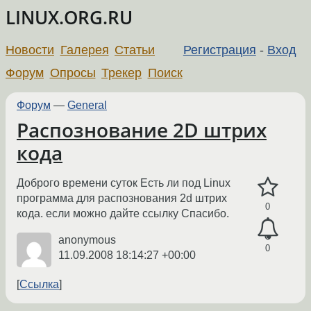
LINUX.ORG.RU
Новости
Галерея
Статьи
Регистрация
-
Вход
Форум
Опросы
Трекер
Поиск
Форум
—
General
Распознование 2D штрих
кода
Доброго времени суток Есть ли под Linux
программа для распознования 2d штрих
0
кода. если можно дайте ссылку Спасибо.
anonymous
0
11.09.2008 18:14:27 +00:00
Ссылка