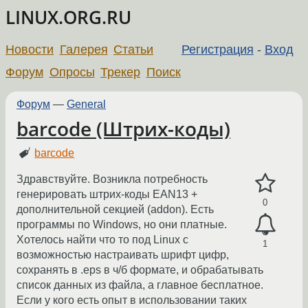
LINUX.ORG.RU
Новости
Галерея
Статьи
Регистрация
-
Вход
Форум
Опросы
Трекер
Поиск
Форум
—
General
barcode (Штрих-коды)
barcode
Здравствуйте. Возникла потребность
генерировать штрих-коды EAN13 +
0
дополнительной секцией (addon). Есть
программы по Windows, но они платные.
Хотелось найти что то под Linux с
1
возможностью настраивать шрифт цифр,
сохранять в .eps в ч/б формате, и обрабатывать
список данных из файла, а главное бесплатное.
Если у кого есть опыт в использовании таких