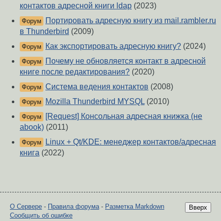
контактов адресной книги ldap
(2023)
Портировать адресную книгу из mail.rambler.ru
Форум
в Thunderbird
(2009)
Как экспортировать адресную книгу?
(2024)
Форум
Почему не обновляется контакт в адресной
Форум
книге после редактирования?
(2020)
Система ведения контактов
(2008)
Форум
Mozilla Thunderbird MYSQL
(2010)
Форум
[Request] Консольная адресная книжка (не
Форум
abook)
(2011)
Linux + Qt/KDE: менеджер контактов/адресная
Форум
книга
(2022)
О Сервере
-
Правила форума
-
Разметка Markdown
Вверх
Сообщить об ошибке