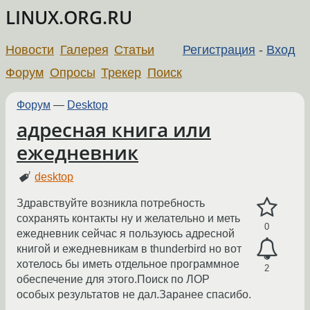
LINUX.ORG.RU
Новости
Галерея
Статьи
Регистрация
-
Вход
Форум
Опросы
Трекер
Поиск
Форум
—
Desktop
адресная книга или
ежедневник
desktop
Здравствуйте возникла потребность
сохранять контакты ну и желательно и меть
0
ежедневник сейчас я пользуюсь адресной
книгой и ежедневникам в thunderbird но вот
хотелось бы иметь отдельное программное
2
обеспечение для этого.Поиск по ЛОР
особых результатов не дал.Заранее спасибо.