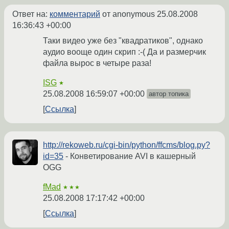
Ответ на:
комментарий
от anonymous
25.08.2008
16:36:43 +00:00
Таки видео уже без "квадратиков", однако
аудио вооще один скрип :-( Да и размерчик
файла вырос в четыре раза!
ISG
★
25.08.2008 16:59:07 +00:00
автор топика
Ссылка
http://rekoweb.ru/cgi-bin/python/ffcms/blog.py?
id=35
- Конветирование AVI в кашерный
OGG
fMad
★★★
25.08.2008 17:17:42 +00:00
Ссылка