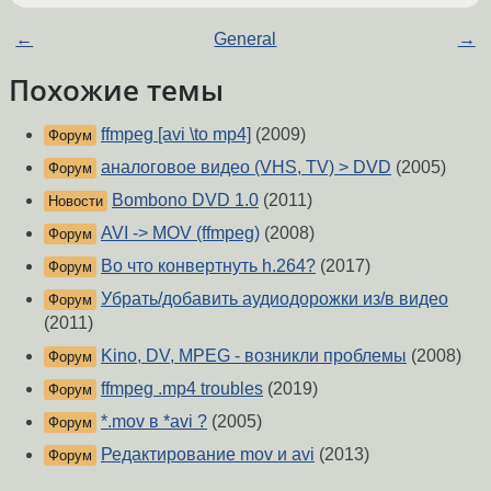
←
General
→
Похожие темы
ffmpeg [avi \to mp4]
(2009)
Форум
аналоговое видео (VHS, TV) > DVD
(2005)
Форум
Bombono DVD 1.0
(2011)
Новости
AVI -> MOV (ffmpeg)
(2008)
Форум
Во что конвертнуть h.264?
(2017)
Форум
Убрать/добавить аудиодорожки из/в видео
Форум
(2011)
Kino, DV, MPEG - возникли проблемы
(2008)
Форум
ffmpeg .mp4 troubles
(2019)
Форум
*.mov в *avi ?
(2005)
Форум
Редактирование mov и avi
(2013)
Форум