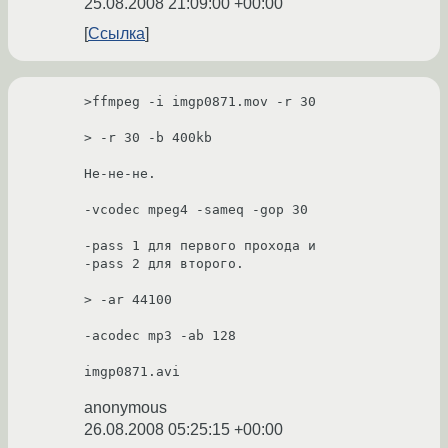
25.08.2008 21:09:00 +00:00
Ссылка
>ffmpeg -i imgp0871.mov -r 30 

> -r 30 -b 400kb 

Не-не-не. 

-vcodec mpeg4 -sameq -gop 30

-pass 1 для первого прохода и

-pass 2 для второго.

> -ar 44100 

-acodec mp3 -ab 128

imgp0871.avi 
anonymous
26.08.2008 05:25:15 +00:00