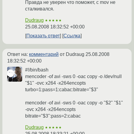
Правда не уверен что поможет, с mov не
сталкивался.
Dudraug
★★★★★
25.08.2008 18:32:52 +00:00
Показать ответ
Ссылка
Ответ на:
комментарий
от Dudraug
25.08.2008
18:32:52 +00:00
#!/bin/bash
mencoder -of avi -sws 0 -oac copy -o /dev/null
"$1" -ovc x264 -x264encopts
turbo=1:pass=1:cabac:bitrate="$3"
mencoder -of avi -sws 0 -oac copy -o "$2" "$1"
-ovc x264 -x264encopts
bitrate="$3":pass=2:cabac
Dudraug
★★★★★
25.08.2008 18:33:21 +00:00