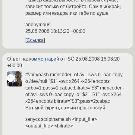
зависит только от битрейта. Сам выбирай,
размер или квадратики тебе по душе
anonymous
25.08.2008 18:13:20 +00:00
Ссылка
Ответ на:
комментарий
от ISG
25.08.2008 18:08:20
+00:00
#!/bin/bash mencoder -of avi -sws 0 -oac copy -
o /dev/null "$1" -ovc x264 -x264encopts
turbo=1:pass=1:cabac:bitrate="$3" mencoder -
of avi -sws 0 -oac copy -o "$2" "$1" -ovc x264 -
x264encopts bitrate="$3":pass=2:cabac
Вот мой скрипт, самый простенький.
запуск scriptname.sh <input_file>
<output_file> <bitrate>