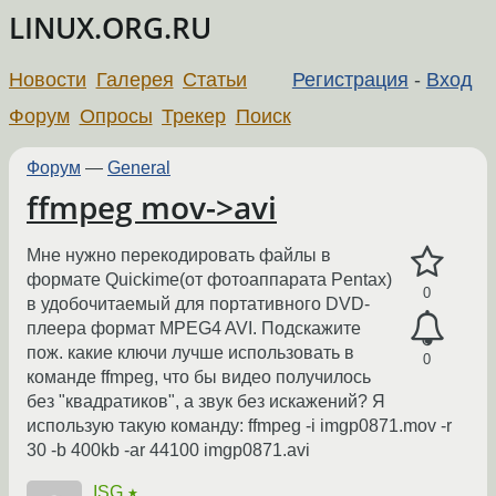
LINUX.ORG.RU
Новости
Галерея
Статьи
Регистрация
-
Вход
Форум
Опросы
Трекер
Поиск
Форум
—
General
ffmpeg mov->avi
Мне нужно перекодировать файлы в
формате Quickime(от фотоаппарата Pentax)
0
в удобочитаемый для портативного DVD-
плеера формат MPEG4 AVI. Подскажите
пож. какие ключи лучше использовать в
0
команде ffmpeg, что бы видео получилось
без "квадратиков", а звук без искажений? Я
использую такую команду: ffmpeg -i imgp0871.mov -r
30 -b 400kb -ar 44100 imgp0871.avi
ISG
★