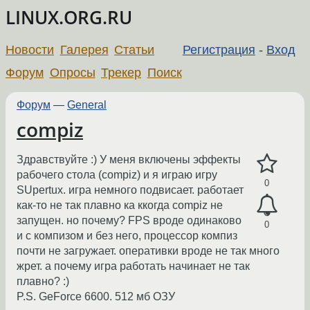
LINUX.ORG.RU
Новости
Галерея
Статьи
Регистрация
-
Вход
Форум
Опросы
Трекер
Поиск
Форум
—
General
compiz
Здравствуйте :) У меня включены эффекты
рабочего стола (compiz) и я играю игру
0
SUpertux. игра немного подвисает. работает
как-то не так плавно ка ккогда compiz не
запущен. но почему? FPS вроде одинаково
0
и с компизом и без него, процессор компиз
почти не загружает. оперативки вроде не так много
жрет. а почему игра работать начинает не так
плавно? :)
P.S. GeForce 6600. 512 мб ОЗУ