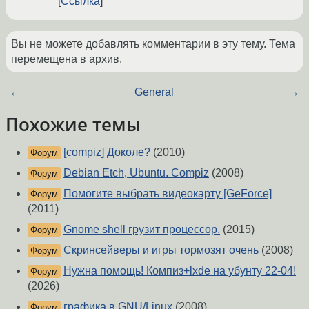
Ссылка
Вы не можете добавлять комментарии в эту тему. Тема
перемещена в архив.
←
General
→
Похожие темы
[compiz] Доколе?
(2010)
Форум
Debian Etch, Ubuntu. Compiz
(2008)
Форум
Помогите выбрать видеокарту [GeForce]
Форум
(2011)
Gnome shell грузит процессор.
(2015)
Форум
Скринсейверы и игры тормозят очень
(2008)
Форум
Нужна помощь! Компиз+lxde на убунту 22-04!
Форум
(2026)
графика в GNU/Linux
(2008)
Форум