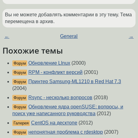
Вы не можете добавлять комментарии в эту тему. Тема
перемещена в архив.
←
General
→
Похожие темы
Обновление LInux
(2000)
Форум
RPM - конфликт версий
(2001)
Форум
Принтер Samsung-ML1210 в Red Hat 7.3
Форум
(2004)
Rsync - несколько вопросов
(2018)
Форум
Обновление ядра openSUSE: вопросы, и
Форум
поиск уже написанного руководства
(2012)
CentOS на десктопе
(2012)
Галерея
непонятная проблема с rdesktop
(2007)
Форум