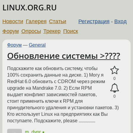
LINUX.ORG.RU
Новости
Галерея
Статьи
Регистрация
-
Вход
Форум
Опросы
Трекер
Поиск
Форум
—
General
Обновление системы >????
Подскажите как обновить систему, чтобы
100% сохранить данные на диске. 1) Могу я
0
RedHat 6.0 обновить с CDROM через режим
upgrade на Mandrake 7.0. 2) Если RPM
выдает конфликт зависимостей пакетов,
0
стоит применить ключи к RPM для
принудительного удаления и установки пакетов. 3)
Кто использует Linux на предприятиях как Вы
поступаете. Подскажите, please ..............
m_dvor
★