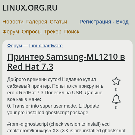
LINUX.ORG.RU
Новости
Галерея
Статьи
Регистрация
-
Вход
Форум
Опросы
Трекер
Поиск
Форум
—
Linux-hardware
Принтер Samsung-ML1210 в
Red Hat 7.3
Доброго времени суток! Недавно купил
сабжевый принтер. Попытался прикрутить
0
его к RedHat 7.3 Повесил на USB. Дальше
все как в мане:
0. Transfer into super user mode. 1. Update
0
your pre-installed ghostscript package.
#rpm -q ghostscript (check version to install) #cd
/mnt/cdrom/linux/gs5.XX (XX is pre-installed ghostscript