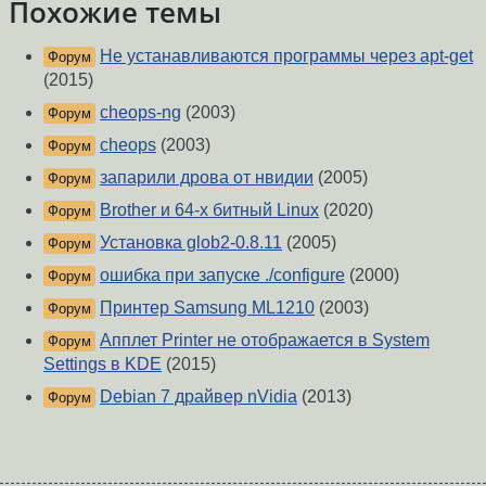
Похожие темы
Не устанавливаются программы через apt-get
Форум
(2015)
cheops-ng
(2003)
Форум
cheops
(2003)
Форум
запарили дрова от нвидии
(2005)
Форум
Brother и 64-х битный Linux
(2020)
Форум
Установка glob2-0.8.11
(2005)
Форум
ошибка при запуске ./configure
(2000)
Форум
Принтер Samsung ML1210
(2003)
Форум
Aпплет Printer не отображается в System
Форум
Settings в KDE
(2015)
Debian 7 драйвер nVidia
(2013)
Форум