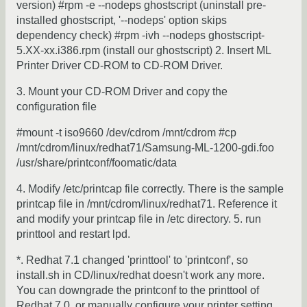
version) #rpm -e --nodeps ghostscript (uninstall pre-
installed ghostscript, '--nodeps' option skips
dependency check) #rpm -ivh --nodeps ghostscript-
5.XX-xx.i386.rpm (install our ghostscript) 2. Insert ML
Printer Driver CD-ROM to CD-ROM Driver.
3. Mount your CD-ROM Driver and copy the
configuration file
#mount -t iso9660 /dev/cdrom /mnt/cdrom #cp
/mnt/cdrom/linux/redhat71/Samsung-ML-1200-gdi.foo
/usr/share/printconf/foomatic/data
4. Modify /etc/printcap file correctly. There is the sample
printcap file in /mnt/cdrom/linux/redhat71. Reference it
and modify your printcap file in /etc directory. 5. run
printtool and restart lpd.
*. Redhat 7.1 changed 'printtool' to 'printconf', so
install.sh in CD/linux/redhat doesn't work any more.
You can downgrade the printconf to the printtool of
Redhat 7.0, or manually configure your printer setting